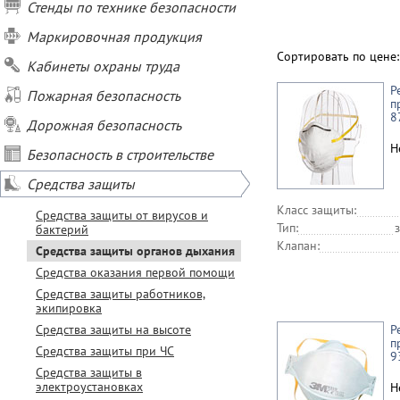
Стенды по технике безопасности
Маркировочная продукция
Сортировать по цене
Кабинеты охраны труда
Р
Пожарная безопасность
п
8
Дорожная безопасность
Н
Безопасность в строительстве
Средства защиты
Класс защиты:
Средства защиты от вирусов и
Тип:
бактерий
Клапан:
Средства защиты органов дыхания
Средства оказания первой помощи
Средства защиты работников,
экипировка
Средства защиты на высоте
Р
п
Средства защиты при ЧС
9
Средства защиты в
электроустановках
Н