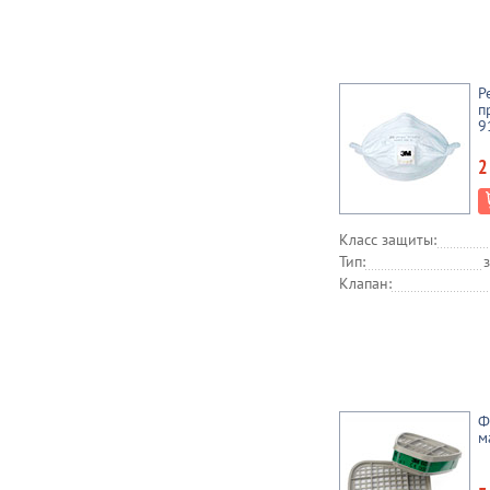
Р
п
9
2
Класс защиты:
Тип:
Клапан:
Ф
м