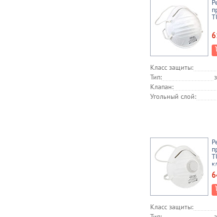
Р
п
T
6
Класс защиты:
Тип:
Клапан:
Угольный слой:
Р
п
T
к
6
Класс защиты:
Тип: