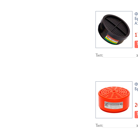
Ф
Б
А
1
Тип:
Ф
Б
2
Тип: