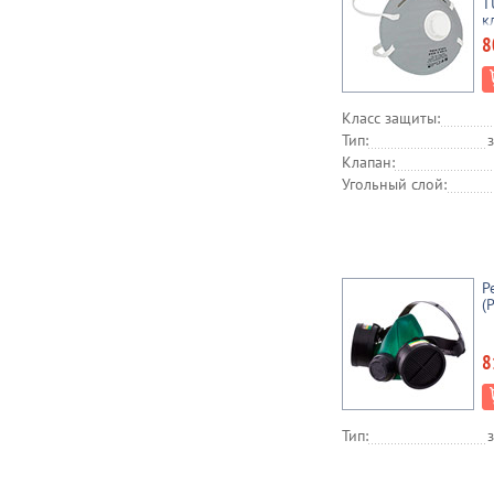
T
к
с
8
Класс защиты:
Тип:
Клапан:
Угольный слой:
Р
(
8
Тип: