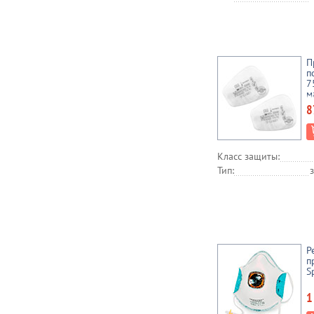
П
п
7
м
8
Класс защиты:
Тип:
Р
п
S
1