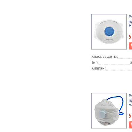
Р
п
Н
5
Класс защиты:
Тип:
Клапан:
Р
п
А
5