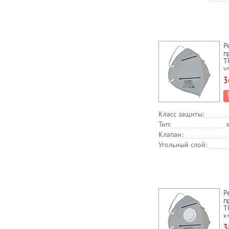
Р
п
T
у
ш
3
Класс защиты:
Тип:
Клапан:
Угольный слой:
Р
п
T
к
с
3