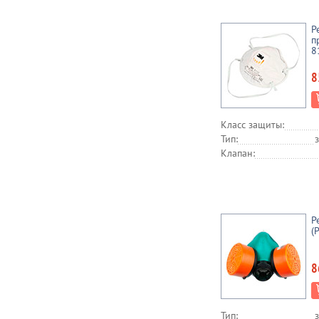
Р
п
8
8
Класс защиты:
Тип:
Клапан:
Р
(
8
Тип: