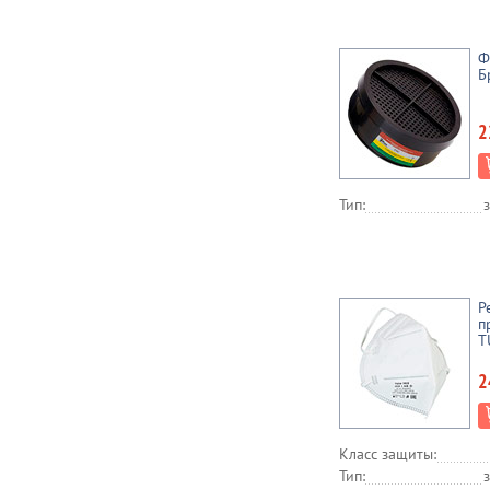
Ф
Б
2
Тип:
Р
п
T
2
Класс защиты:
Тип: