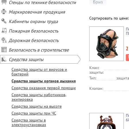
Бриз
Стенды по технике безопасности
Маркировочная продукция
Сортировать по цене
Кабинеты охраны труда
П
Пожарная безопасность
П
Дорожная безопасность
2
Безопасность в строительстве
Средства защиты
Класс
Средства защиты от вирусов и
защиты:
бактерий
Тип:
защита
Средства защиты органов дыхания
Средства оказания первой помощи
Клапан:
Средства защиты работников,
экипировка
Средства защиты на высоте
Средства защиты при ЧС
П
6
Средства защиты в
электроустановках