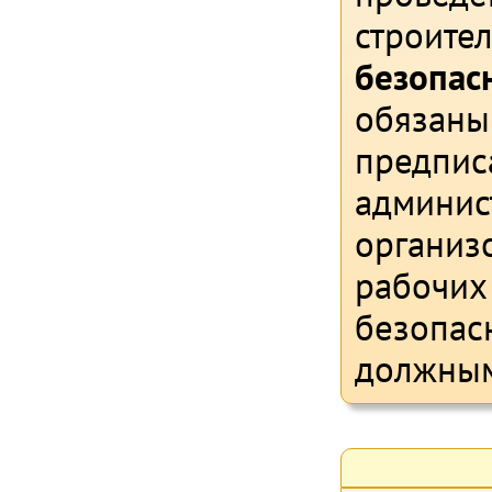
строите
безопасн
обязаны
предпис
админис
организо
рабочих
безопас
должным