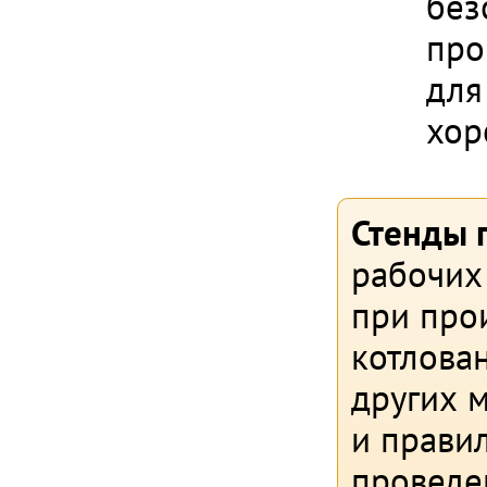
без
про
для
хор
Стенды 
рабочих 
при прои
котлован
других 
и прави
проведе