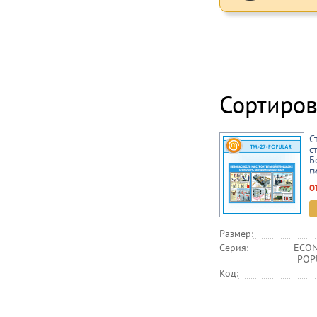
Сортиров
С
с
Б
г
р
о
Размер:
Серия:
ECON
POPU
Код: