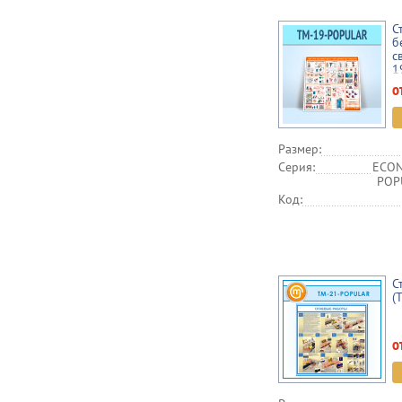
С
б
с
1
о
Размер:
Серия:
ECON
POPU
Код:
С
(
о