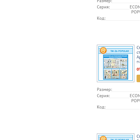
Размер:
Серия:
ECON
POPU
Код:
С
с
А
р
о
Размер:
Серия:
ECON
POPU
Код:
С