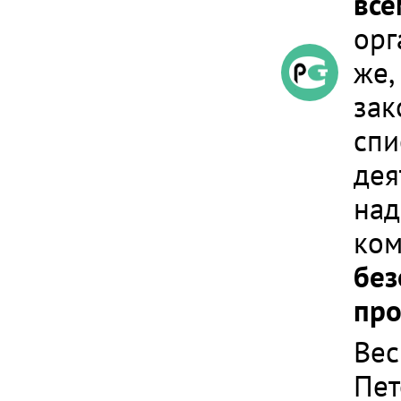
все
орг
же,
зак
спи
дея
над
ком
без
про
Вес
Пет