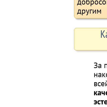
добросо
другим
К
За 
нак
все
кач
эст