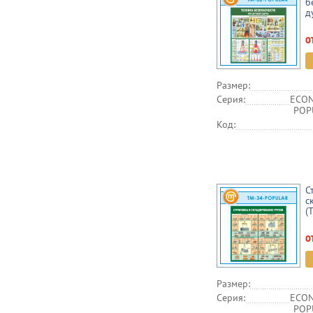
б
д
о
Размер:
Серия:
ECON
POPU
Код:
С
с
(
о
Размер:
Серия:
ECON
POPU