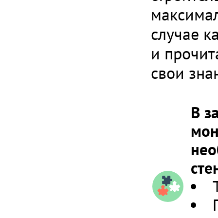
максимал
случае к
и прочит
свои зна
В з
мон
нео
сте