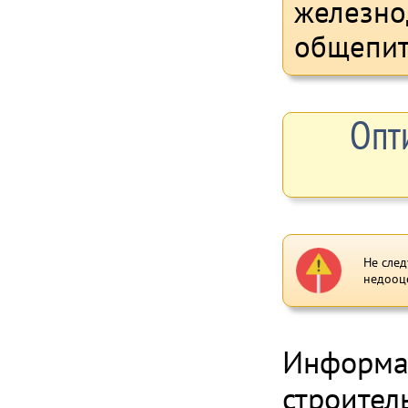
железно
общепит
Опт
Не след
недооц
Информац
строител