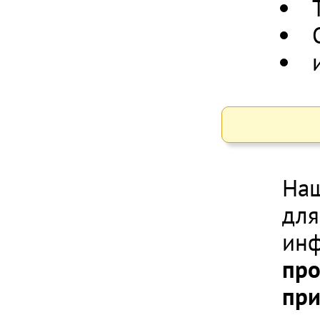
Наш
для
инф
про
при