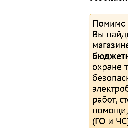
Помимо с
Вы найд
магазин
бюджетн
охране 
безопасн
электро
работ, 
помощи,
(ГО и ЧС