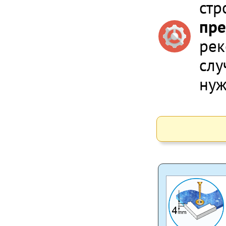
стр
пре
рек
слу
нуж