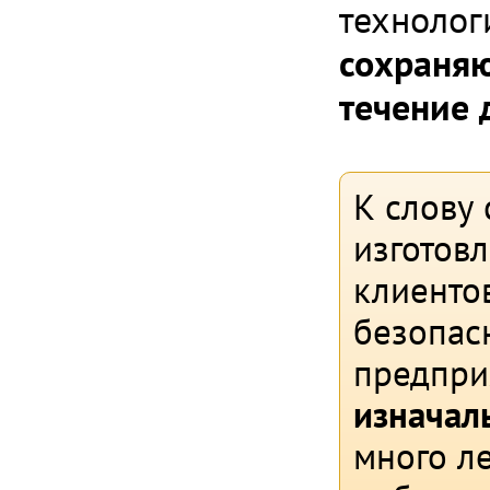
технолог
сохраняю
течение 
К слову 
изготов
клиентов
безопасн
предпри
изначал
много л