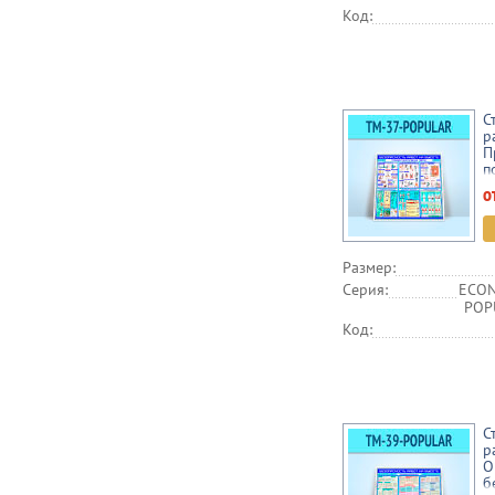
Код:
С
р
П
п
о
Размер:
Серия:
ECON
POPU
Код:
С
р
О
б