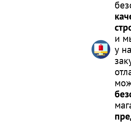
без
кач
стр
и м
у н
зак
отл
мож
без
маг
пре