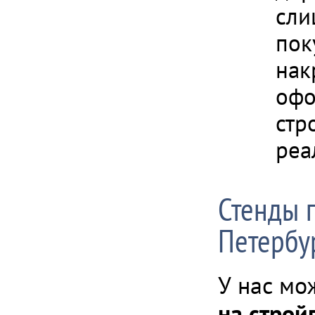
сли
пок
нак
офо
стр
реа
Стенды п
Петербур
У нас мо
на строй