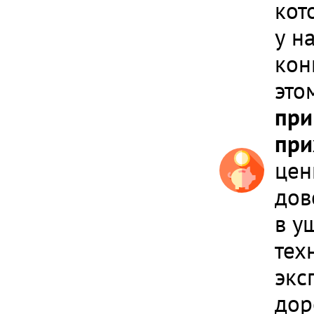
кот
у н
кон
это
при
при
цен
дов
в у
тех
экс
дор