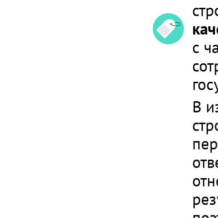
стр
кач
с ч
сот
гос
В и
стр
пер
отв
отн
рез
поэ