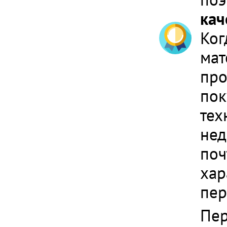
кач
Ког
мат
про
пок
тех
нед
поч
хар
пер
Пер