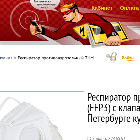
Кабинет
Оплата 
ыхания
Респиратор противоаэрозольный TUM
Войти
Респиратор п
(FFP3) с клапа
Петербурге к
ID товара: 2246963