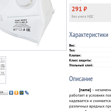
291 ₽
Без учета НДС
Характеристики
Вес:
Тип:
Клапан:
Класс защиты:
Угольный слой:
Описание
[name]
– незамени
ься…
работает в условиях п
надевается и снимается
различных вредных при