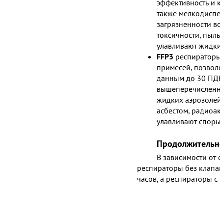
эффективность и
также мелкодиспе
загрязненности в
токсичности, пыль
улавливают жидки
FFP3
респираторы
примесей, позвол
данным до 30 ПД
вышеперечисленны
жидких аэрозолей
асбестом, радиоа
улавливают споры
Продолжительн
В зависимости от 
респираторы без клапа
часов, а респираторы с