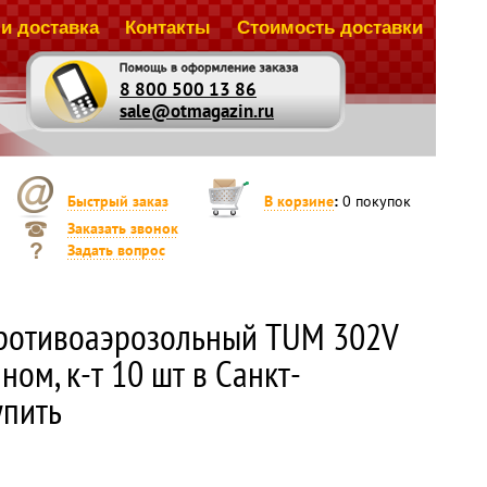
и доставка
Контакты
Стоимость доставки
8 800 500 13 86
sale@otmagazin.ru
Быстрый заказ
В корзине
:
0
покупок
Заказать звонок
Задать вопрос
ротивоаэрозольный TUM 302V
ном, к-т 10 шт в Санкт-
упить