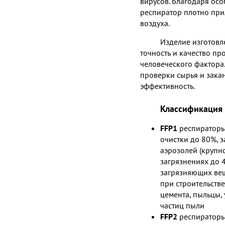
вирусов. Благодаря ос
респиратор плотно при
воздуха.
Изделие изготовл
точность и качество п
человеческого фактора.
проверки сырья и зака
эффективность.
Классификация 
FFP1
респираторы
очистки до 80%, 
аэрозолей (крупн
загрязнениях до 
загрязняющих вещ
при строительств
цемента, пыльцы,
частиц пыли
FFP2
респираторы