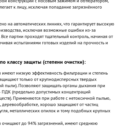
обой конструкции с носовым зажимом и обтюратором,
легает к лицу, исключая попадание загрязнённого
ено на автоматических линиях, что гарантирует высокую
роизводства, исключая возможные ошибки из-за
 Все партии проходят тщательный контроль, начиная от
нчивая испытаниями готовых изделий на прочность и
по классу защиты (степени очистки):
 имеют низкую эффективность фильтрации и степень
защищают только от крупнодисперсных твердых
ой пыли). Позволяют защищать органы дыхания при
4 ПДК (предельно допустимых концентраций
еств). Применяются при работе с нетоксичной пылью,
е, деревообработке, хорошо защищают от частиц
 угля, металлических опилок и тому подобных крупных
 очищают до 94% загрязнений, имеют среднюю