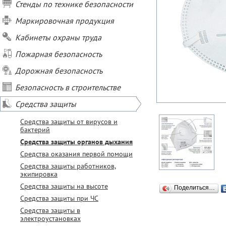
Стенды по технике безопасности
Маркировочная продукция
Кабинеты охраны труда
Пожарная безопасность
Дорожная безопасность
Безопасность в строительстве
Средства защиты
Средства защиты от вирусов и
бактерий
Средства защиты органов дыхания
Средства оказания первой помощи
Средства защиты работников,
экипировка
Средства защиты на высоте
Поделиться…
Средства защиты при ЧС
Средства защиты в
электроустановках