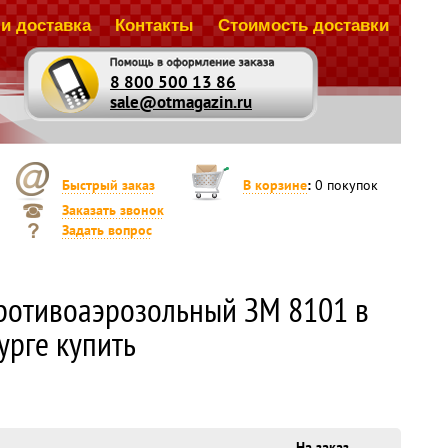
и доставка
Контакты
Стоимость доставки
8 800 500 13 86
sale@otmagazin.ru
Быстрый заказ
В корзине
:
0
покупок
Заказать звонок
Задать вопрос
ротивоаэрозольный ЗМ 8101 в
урге купить
На заказ