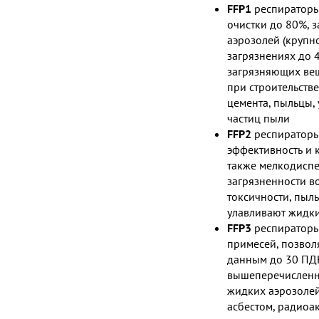
FFP1
респираторы
очистки до 80%, 
аэрозолей (крупн
загрязнениях до 
загрязняющих вещ
при строительств
цемента, пыльцы,
частиц пыли
FFP2
респираторы
эффективность и
также мелкодиспе
загрязненности в
токсичности, пыль
улавливают жидки
FFP3
респираторы
примесей, позвол
данным до 30 ПД
вышеперечисленны
жидких аэрозолей
асбестом, радиоа