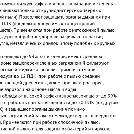
 имеют низкую эффективность фильтрации и степень
защищают только от крупнодисперсных твердых
ой пыли). Позволяют защищать органы дыхания при
4 ПДК (предельно допустимых концентраций
еств). Применяются при работе с нетоксичной пылью,
е, деревообработке, хорошо защищают от частиц
 угля, металлических опилок и тому подобных крупных
 очищают до 94% загрязнений, имеют среднюю
 кроме вышеперечисленных загрязнений фильтруют
рсные и жидкие аэрозоли. Применяются при
оздуха до 12 ПДК, при работе с пылью средней
ю твердой древесины, углем, при электросварке,
е аэрозоли на основе масла и воды
 обладают высокой эффективностью, очищают до 99%
яют работать при загрязненности до 50 ПДК (по другим
К) и защищают органы дыхания помимо
х загрязнений также от мелкодисперсных твердых и
. Применяются при работе с токсичной пылью,
ктивной пылью и для защиты от бактерий и вирусов,