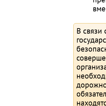
вме
В связи
государс
безопас
совершен
организ
необход
дорожно
обязате
находят