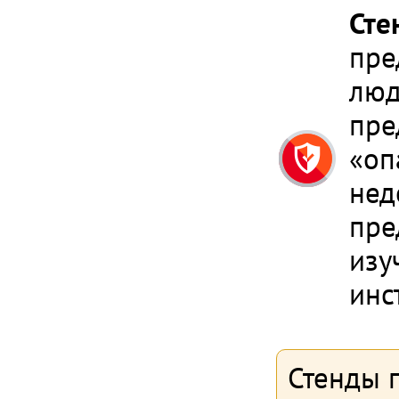
Сте
пре
люд
пре
«оп
нед
пре
изу
инс
Стенды 