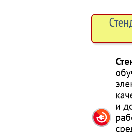
Стен
Сте
обу
эле
кач
и д
раб
сре