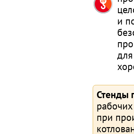
цел
и п
без
про
для
хор
Стенды 
рабочих 
при прои
котлован