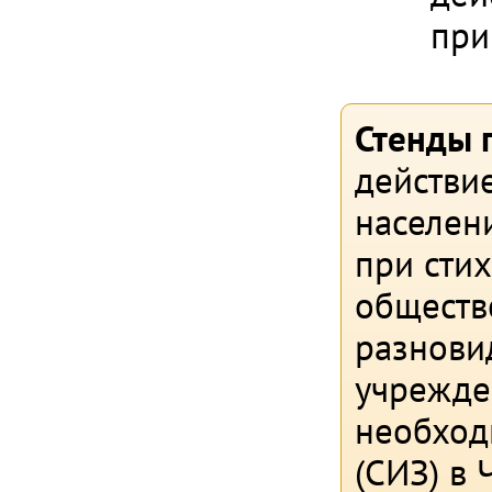
при
Стенды 
действи
населен
при сти
обществ
разнови
учрежден
необход
(СИЗ) в