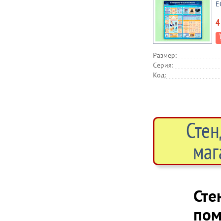
E
4
Размер:
Серия:
Код:
Стен
маг
Сте
по