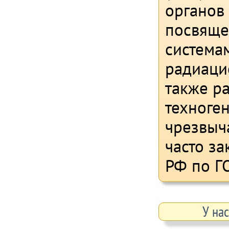
органов 
посвяще
система
радиаци
также р
техноген
чрезвыч
часто з
РФ по Г
У на