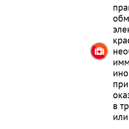
пра
обм
эле
кра
нео
имм
ино
при
ока
в т
или