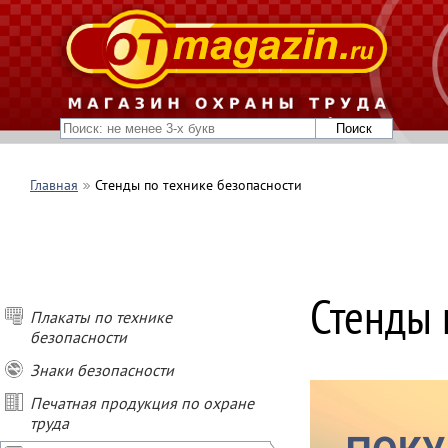
Главная
Стенды по технике безопасности
ПОКУПАЙ СТЕН
- при покупке о
- при покупке о
- при покупке о
- при заказе ст
Стенды 
подарок
Плакаты по технике
безопасности
* Условия акции
Не суммируются
Знаки безопасности
Печатная продукция по охране
труда