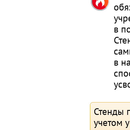
обя
учр
в п
Сте
сам
в н
спо
усв
Стенды 
учетом 