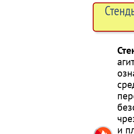
Стенд
Сте
аги
озн
сре
пер
без
чре
и п