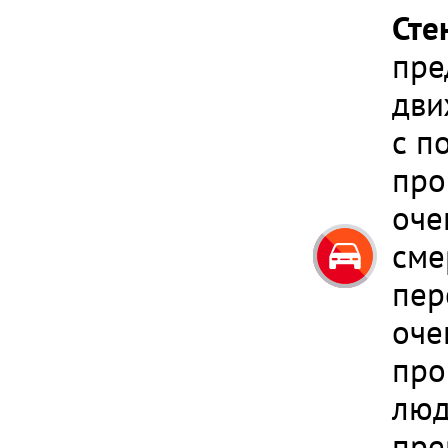
Сте
пре
дви
с п
про
оче
сме
пер
оче
про
люд
пре