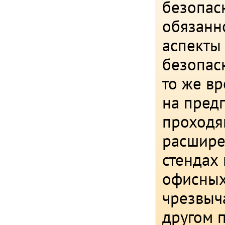
безопас
обязанн
аспекты 
безопас
то же в
на пред
проходя
расшире
стендах
офисных
чрезвыча
другом 