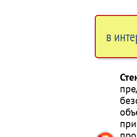
в инте
Сте
пре
без
объ
при
про