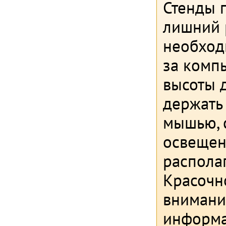
Стенды п
лишний 
необход
за компь
высоты 
держать 
мышью, 
освещен
распола
Красочн
внимани
информа