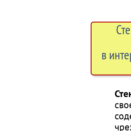
Ст
в инте
Сте
сво
сод
чре