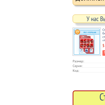
У нас В
С
б
с
о
(
5
Размер:
Серия:
Код:
С