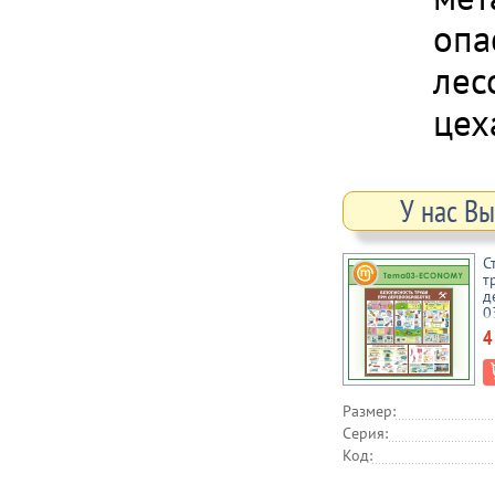
опа
лес
цех
У нас В
С
т
д
0
4
Размер:
Серия:
Код: