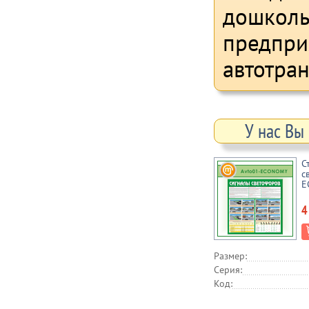
дошколь
предприя
автотра
У нас Вы
С
с
E
4
Размер:
Серия:
Код: