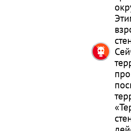
окр
Эти
взр
сте
Сей
тер
про
пос
тер
«Те
сте
дей