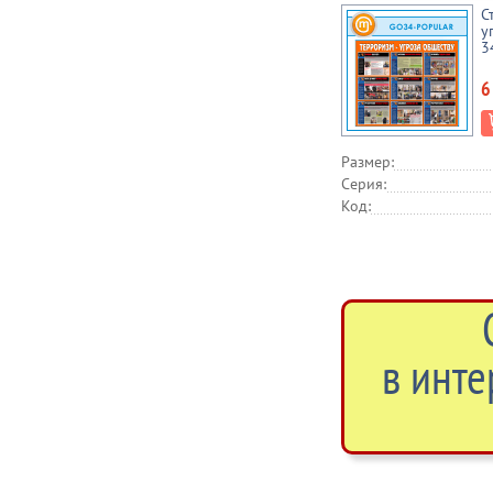
С
у
3
6
Размер:
Серия:
Код:
в инте