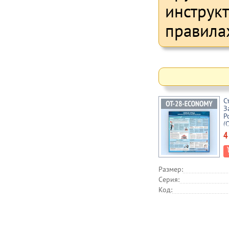
инструк
правила
С
З
Р
(
4
Размер:
Серия:
Код: