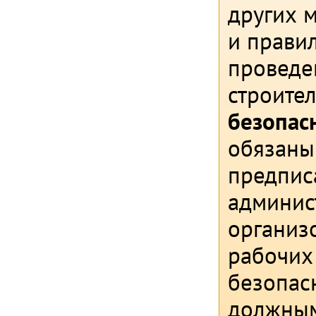
других 
и прави
проведе
строите
безопасн
обязаны
предпис
админис
организо
рабочих
безопас
должным