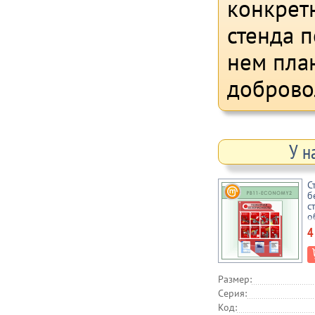
конкрет
стенда 
нем пла
доброво
У н
С
б
с
о
(
4
Размер:
Серия:
Код: