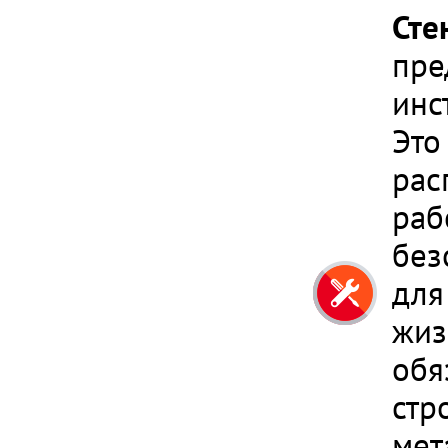
Сте
пре
инс
Это
рас
раб
без
для
жиз
обя
стр
мет