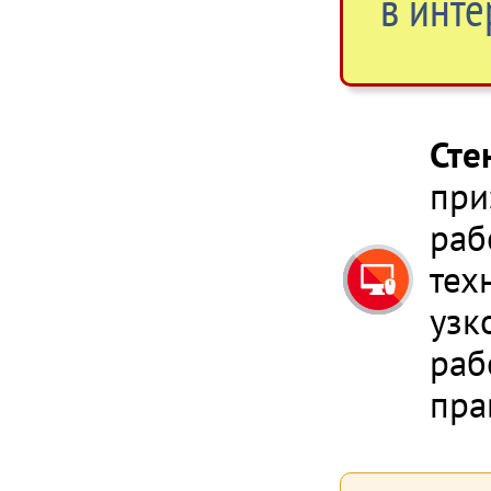
в инте
Сте
при
раб
тех
узк
раб
пра