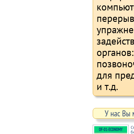
компьют
перерыво
упражне
задейств
органов:
позвоно
для пре
и т.д.
У нас Вы
С
б