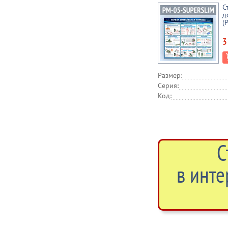
С
д
(
3
Размер:
Серия:
Код:
С
в инте