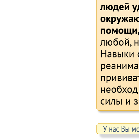
людей у
окружаю
помощи
любой, 
Навыки 
реанима
прививат
необход
силы и 
У нас Вы м