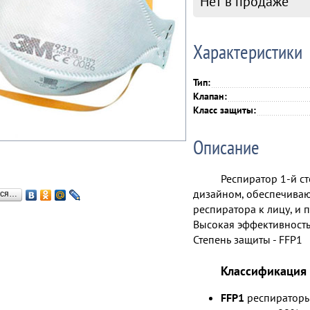
Нет в продаже
Характеристики
Тип:
Клапан:
Класс защиты:
Описание
Респиратор 1-й с
дизайном, обеспечива
ься…
респиратора к лицу, и
Высокая эффективност
Степень защиты - FFP1
Классификация 
FFP1
респираторы