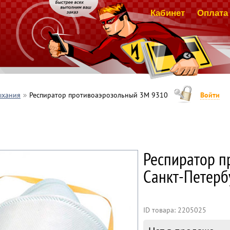
Кабинет
Оплата 
ыхания
Респиратор противоаэрозольный 3М 9310
Войти
Респиратор п
Санкт-Петерб
ID товара: 2205025