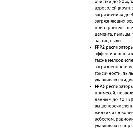
очистки до 80%, 
аэрозолей (крупн
загрязнениях до 
загрязняющих вещ
при строительств
цемента, пыльцы,
частиц пыли
FFP2
респираторы
эффективность и
также мелкодиспе
загрязненности в
токсичности, пыль
улавливают жидки
FFP3
респираторы
примесей, позвол
данным до 30 ПД
вышеперечисленны
жидких аэрозолей
асбестом, радиоа
улавливают споры