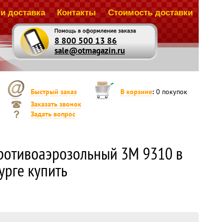
и доставка
Контакты
Стоимость доставки
8 800 500 13 86
sale@otmagazin.ru
Быстрый заказ
В корзине
:
0
покупок
Заказать звонок
Задать вопрос
ротивоаэрозольный 3М 9310 в
урге купить