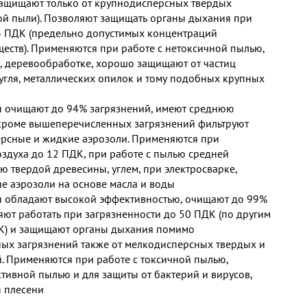
защищают только от крупнодисперсных твердых
ой пыли). Позволяют защищать органы дыхания при
4 ПДК (предельно допустимых концентраций
еств). Применяются при работе с нетоксичной пылью,
е, деревообработке, хорошо защищают от частиц
 угля, металлических опилок и тому подобных крупных
 очищают до 94% загрязнений, имеют среднюю
 кроме вышеперечисленных загрязнений фильтруют
рсные и жидкие аэрозоли. Применяются при
оздуха до 12 ПДК, при работе с пылью средней
ю твердой древесины, углем, при электросварке,
е аэрозоли на основе масла и воды
 обладают высокой эффективностью, очищают до 99%
яют работать при загрязненности до 50 ПДК (по другим
К) и защищают органы дыхания помимо
х загрязнений также от мелкодисперсных твердых и
. Применяются при работе с токсичной пылью,
ктивной пылью и для защиты от бактерий и вирусов,
 плесени