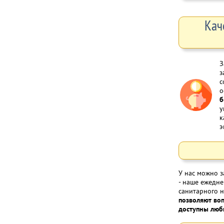
Кач
З
з
с
о
б
у
к
э
У нас можно з
- наше ежедне
санитарного 
позволяют воп
доступны люб