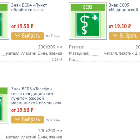
Знак EC04 «Пункт
Знак EC05
обработки глаз»
«Медицинский 
от 19.50 ₽
от 19.50 ₽
из 3 вар.
200х200 мм
Размер:
2
металл, пластик 2 мм, пленка
Материал:
металл, пластик 2 
EC04
Код:
Знак EC06 «Телефон
связи с медицинским
пунктом (скорой
медицинской помощью)»
от 19.50 ₽
из 3 вар.
200х200 мм
металл, пластик 2 мм, пленка