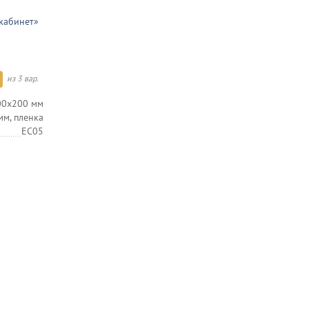
кабинет»
из 3 вар.
00х200 мм
мм, пленка
EC05