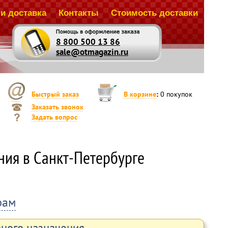
и доставка
Контакты
Стоимость доставки
8 800 500 13 86
sale@otmagazin.ru
Быстрый заказ
В корзине
:
0
покупок
Заказать звонок
Задать вопрос
ния в Санкт-Петербурге
рам
рного назначения