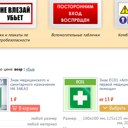
ки и плакаты по
Вспомогательные таблички
Комб
тробезопасности
по цене:
возр
|
убыв
Знак медицинского и
Знак EC01 «Апт
санитарного назначения
первой медици
НА ЗАКАЗ
помощи»
1 ₽
от 13 ₽
любой размер
Размер:
100х100 мм, 125х125 мм
мм, 2
любой материал