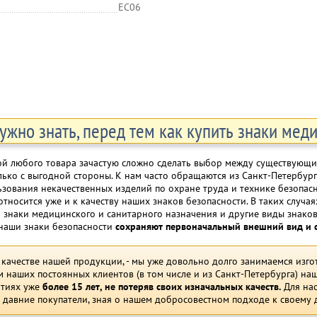
EC06
ужно знать, перед тем как купить знаки мед
ой любого товара зачастую сложно сделать выбор между существующ
лько с выгодной стороны. К нам часто обращаются из Санкт-Петербур
зования некачественных изделий по охране труда и технике безопасно
тносится уже и к качеству наших знаков безопасности. В таких случа
 знаки медицинского и санитарного назначения и другие виды знаков,
 наши знаки безопасности
сохраняют первоначальный внешний вид и св
 качестве нашей продукции, - мы уже довольно долго занимаемся изг
м наших постоянных клиентов (в том числе и из Санкт-Петербурга) наш
ятиях уже
более 15 лет, не потеряв своих изначальных качеств.
Для нас
давние покупатели, зная о нашем добросовестном подходе к своему 