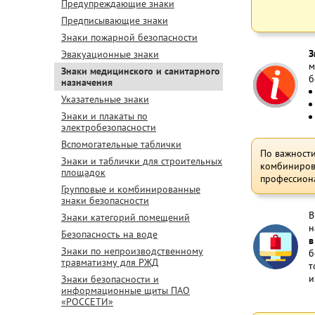
Предупреждающие знаки
Предписывающие знаки
Знаки пожарной безопасности
З
Эвакуационные знаки
м
Знаки медицинского и санитарного
б
назначения
Указательные знаки
Знаки и плакаты по
электробезопасности
Вспомогательные таблички
По важности
Знаки и таблички для строительных
комбинирова
площадок
профессиона
Групповые и комбинированные
знаки безопасности
В
Знаки категорий помещений
н
Безопасность на воде
в
Знаки по непроизводственному
б
травматизму для РЖД
т
и
Знаки безопасности и
информационные щиты ПАО
«РОССЕТИ»