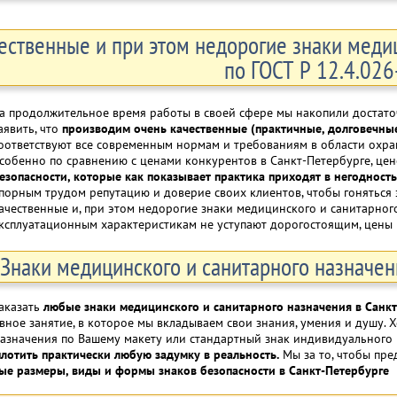
ественные и при этом недорогие знаки меди
по ГОСТ Р 12.4.02
а продолжительное время работы в своей сфере мы накопили достаточ
аявить, что
производим очень качественные (практичные, долговечные
оответствуют все современным нормам и требованиям в области охраны
собенно по сравнению с ценами конкурентов в Санкт-Петербурге, цен
езопасности, которые как показывает практика приходят в негодность 
порным трудом репутацию и доверие своих клиентов, чтобы гоняться 
ачественные и, при этом недорогие знаки медицинского и санитарног
ксплуатационным характеристикам не уступают дорогостоящим, цены
Знаки медицинского и санитарного назначен
аказать
любые знаки медицинского и санитарного назначения в Санкт
вное занятие, в которое мы вкладываем свои знания, умения и душу.
назначения по Вашему макету или стандартный знак индивидуального
лотить практически любую задумку в реальность.
Мы за то, чтобы пр
ые размеры, виды и формы знаков безопасности в Санкт-Петербурге