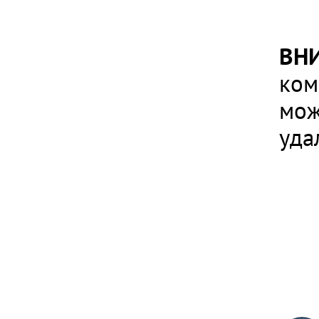
ВН
ком
мож
уда