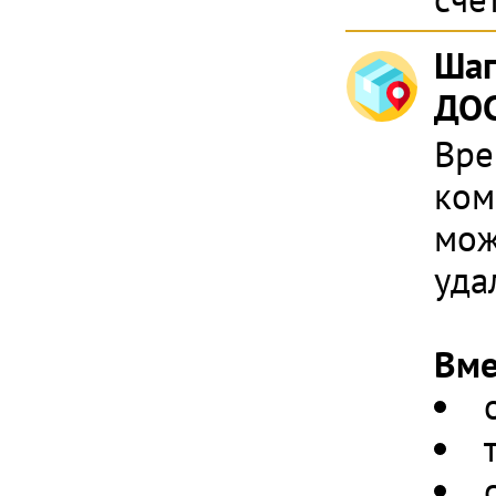
Шаг
ДОС
Вре
ком
мож
уда
Вме