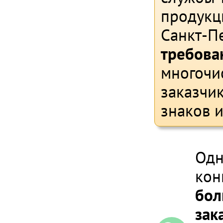
продукц
Санкт-П
требова
многочи
заказчи
знаков 
Одн
кон
бол
зак