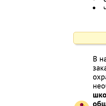
В н
зак
охр
не
шко
общ