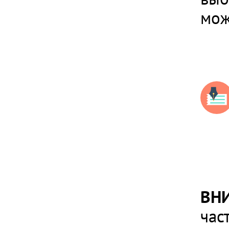
мож
ВН
час