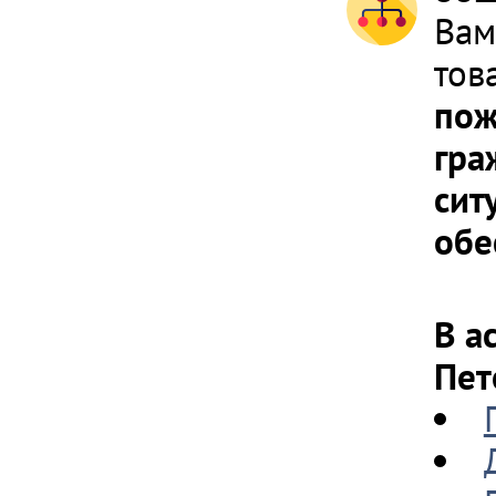
Вам
тов
пож
гра
сит
обе
В а
Пет