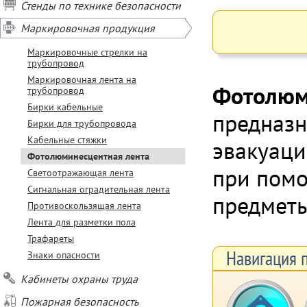
Стенды по технике безопасности
Маркировочная продукция
Маркировочные стрелки на
трубопровод
Маркировочная лента на
Фотолюм
трубопровод
Бирки кабельные
предназн
Бирки для трубопровода
Кабельные стяжки
эвакуаци
Фотолюминесцентная лента
при пом
Светоотражающая лента
Сигнальная оградительная лента
предметы
Противоскользящая лента
Лента для разметки пола
Трафареты
Навигация 
Знаки опасности
Кабинеты охраны труда
Пожарная безопасность