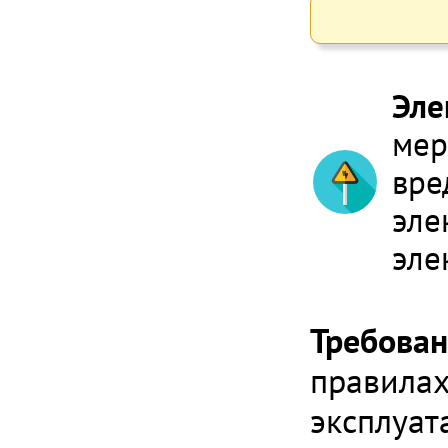
Эле
мер
вре
эле
эле
Требован
правилах
эксплуат