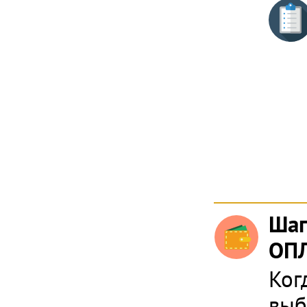
Шаг
ОПЛ
Ког
выб