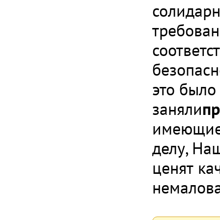
солидарн
требован
соответс
безопасн
это было
заняли
пр
имеющие 
делу, На
ценят кач
немалова