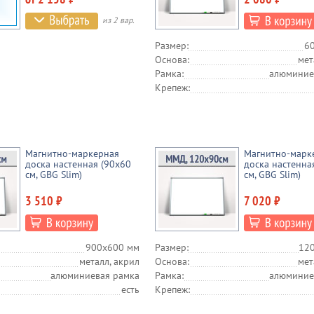
из 2 вар.
Размер:
6
Основа:
мет
Рамка:
алюминие
Крепеж:
Магнитно-маркерная
Магнитно-марк
доска настенная (90x60
доска настенна
см, GBG Slim)
см, GBG Slim)
3 510 ₽
7 020 ₽
900х600 мм
Размер:
12
металл, акрил
Основа:
мет
алюминиевая рамка
Рамка:
алюминие
есть
Крепеж: