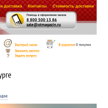
и доставка
Контакты
Стоимость доставки
8 800 500 13 86
sale@otmagazin.ru
Быстрый заказ
В корзине
:
0
покупок
Заказать звонок
Задать вопрос
идку 3%
урге
идку 5%
идку 10%
пателя: скидка 15% или кофемолка Philips HD7762 в
 интернет-магазине.
рам