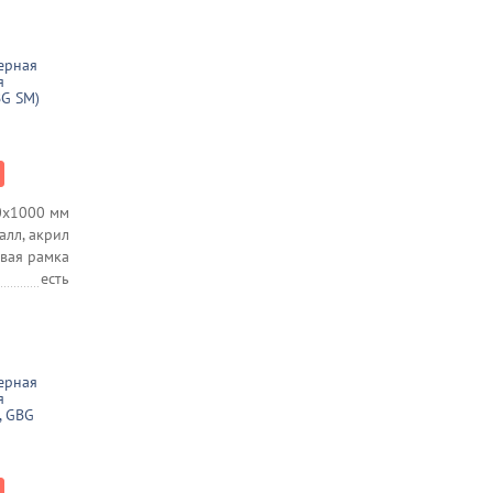
ерная
я
BG SM)
0х1000 мм
алл, акрил
вая рамка
есть
ерная
я
, GBG