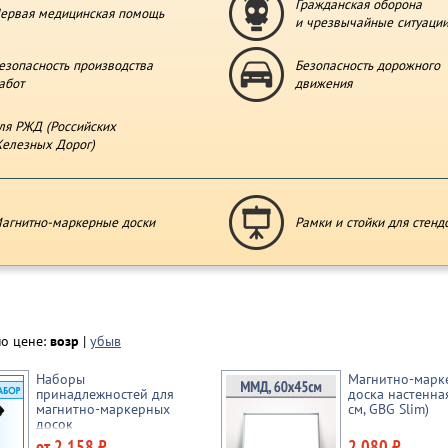
Гражданская оборона
ервая медицинская помощь
и чрезвычайные ситуаци
езопасность производства
Безопасность дорожного
абот
движения
ля РЖД (Российских
елезных Дорог)
агнитно-маркерные доски
Рамки и стойки для стенд
по цене:
возр
|
убыв
Наборы
Магнитно-марк
принадлежностей для
доска настенна
магнитно-маркерных
см, GBG Slim)
досок
от 2 158 ₽
2 080 ₽