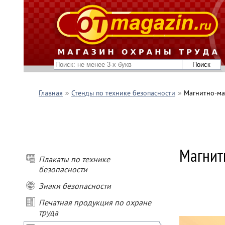
Главная
Стенды по технике безопасности
Магнитно-ма
ПОКУПАЙ
- при пок
Магнит
- при пок
Плакаты по технике
- при пок
- при зак
безопасности
подарок
Знаки безопасности
* Условия
Печатная продукция по охране
Не сумми
труда