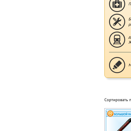
П
Б
р
д
Ж
М
Сортировать 