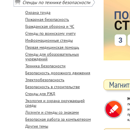
Стенды по технике безопасности
Охрана труда
Пожарная безопасность
Гражданская оборона и ЧС
Стенды по воинскому учету
Информационные стенды
Первая медицинская помощь
Стенды для образовательных
учреждений
Техника безопасности
Безопасность дорожного движения
Электробезопасность
Магнит
Безопасность в строительстве
Стенды для РЖД
М
Экология и охрана окружающей
п
среды
и
Лозунги и стенды со знаками
п
Безопасная работа за компьютером
к
Другие темы