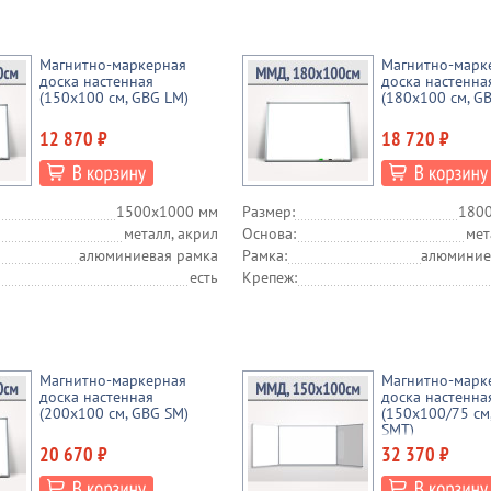
Магнитно-маркерная
Магнитно-марк
доска настенная
доска настенна
(150x100 см, GBG LM)
(180x100 см, G
12 870 ₽
18 720 ₽
1500х1000 мм
Размер:
180
металл, акрил
Основа:
мет
алюминиевая рамка
Рамка:
алюминие
есть
Крепеж:
Магнитно-маркерная
Магнитно-марк
доска настенная
доска настенна
(200x100 см, GBG SM)
(150x100/75 см
SMT)
20 670 ₽
32 370 ₽