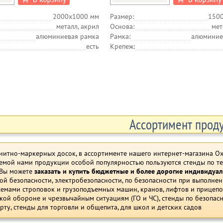
2000х1000 мм
Размер:
150
металл, акрил
Основа:
мет
алюминиевая рамка
Рамка:
алюминие
есть
Крепеж:
Ассортимент прод
итно-маркерных досок, в ассортименте нашего интернет-магазина Ох
емой нами продукции особой популярностью пользуются стенды по те
 Вы можете
заказать и купить бюджетные и более дорогие индивидуа
ой безопасности, электробезопасности, по безопасности при выполнен
хемами строповок и грузоподъемных машин, кранов, лифтов и прицеп
кой обороне и чрезвычайным ситуациям (ГО и ЧС), стенды по безопас
рту, стенды для торговли и общепита, для школ и детских садов