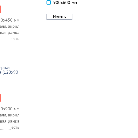
900х600 мм
00х450 мм
алл, акрил
вая рамка
есть
ерная
я (120x90
00х900 мм
алл, акрил
вая рамка
есть