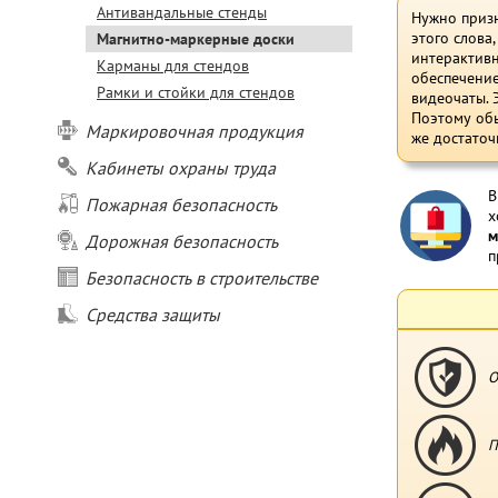
Антивандальные стенды
Нужно призн
этого слова
Магнитно-маркерные доски
интерактивн
Карманы для стендов
обеспечение
Рамки и стойки для стендов
видеочаты. 
Поэтому обы
Маркировочная продукция
же достаточ
Кабинеты охраны труда
В
Пожарная безопасность
х
м
Дорожная безопасность
п
Безопасность в строительстве
Средства защиты
О
П