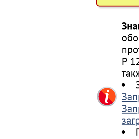
Зна
обо
про
Р 1
так
Зап
Зап
заг