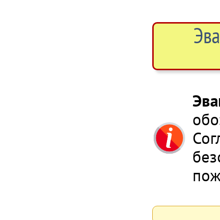
Эва
Эва
обо
Сог
без
пож