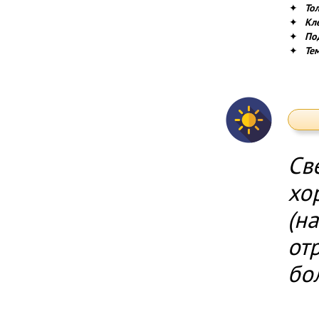
✦
То
✦
Кл
✦
По
✦
Те
Св
хо
(н
от
бо