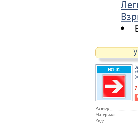
Лег
Взр
У
З
«
(
7
Размер:
Материал:
Код: