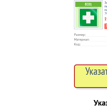
З
п
п
2
1
Размер:
Материал:
Код:
Указа
Ука