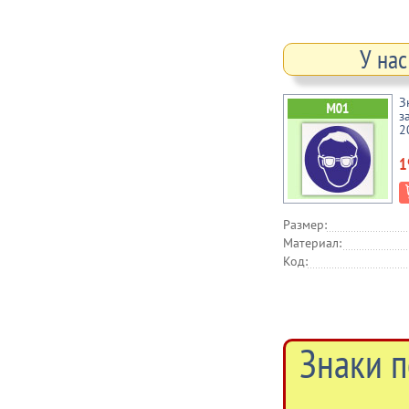
У на
З
з
2
1
Размер:
Материал:
Код:
Знаки п