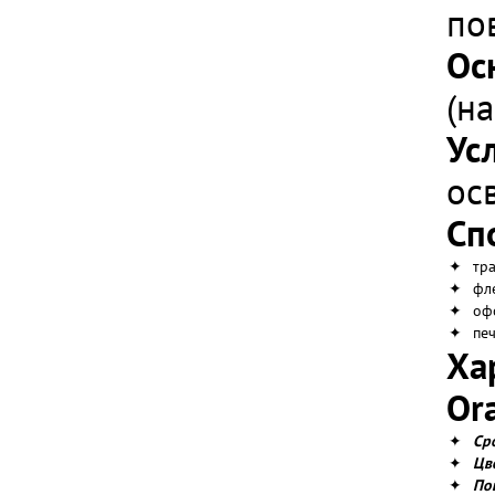
по
Ос
(н
Ус
ос
Сп
✦
тр
✦
фл
✦
оф
✦
пе
Ха
Ora
✦
Ср
✦
Цв
✦
По