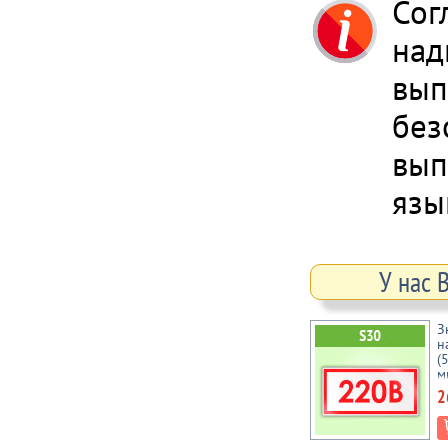
Сог
над
вып
без
вып
язы
У нас 
З
н
(
м
2