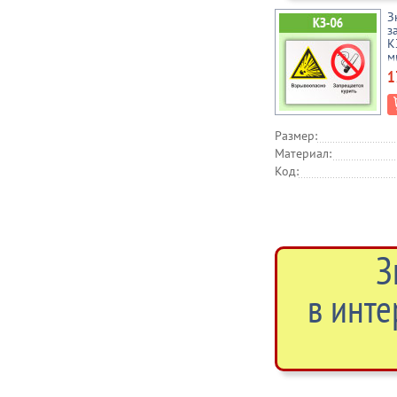
З
з
К
м
1
Размер:
Материал:
Код:
З
в инте