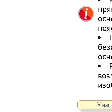
пря
осн
поя
без
осн
воз
изо
У нас