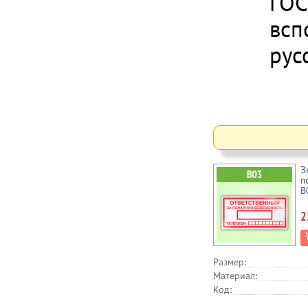
ГОС
всп
рус
З
п
B
2
Размер:
Материал:
Код: