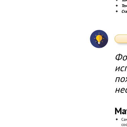
✦
Те
✦
Тем
✦
Ст
Фо
ис
по
не
Ма
✦
Са
со