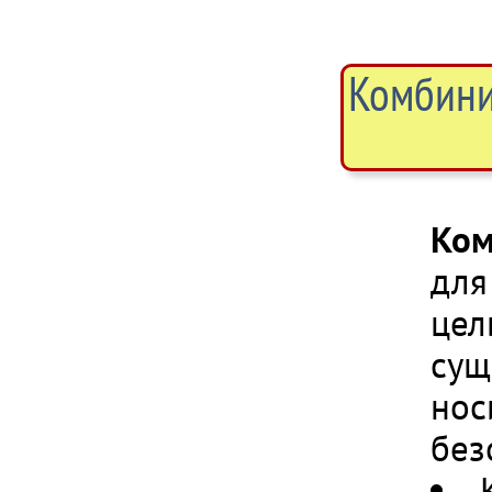
Комбини
Ком
для
цел
сущ
нос
без