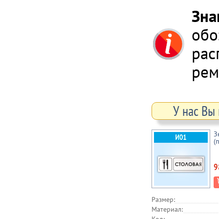
Зна
обо
рас
рем
У нас Вы
З
(
9
Размер:
Материал: