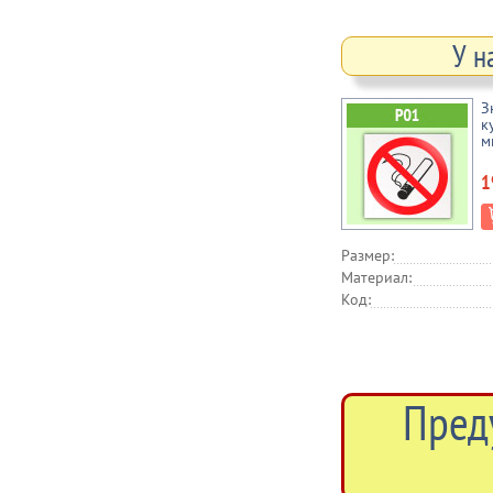
У н
З
к
м
1
Размер:
Материал:
Код:
Пред