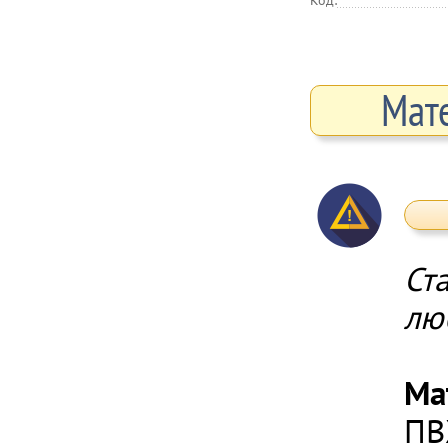
Код:
Мат
Ст
лю
Ма
ПВ