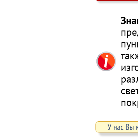
Зна
пре
пун
так
изг
раз
све
пок
У нас Вы 