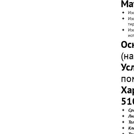
Ма
✦
Из
✦
Из
ти
✦
Из
ис
Ос
(н
Ус
по
Ха
51
✦
Ср
✦
Ли
✦
То
✦
Кл