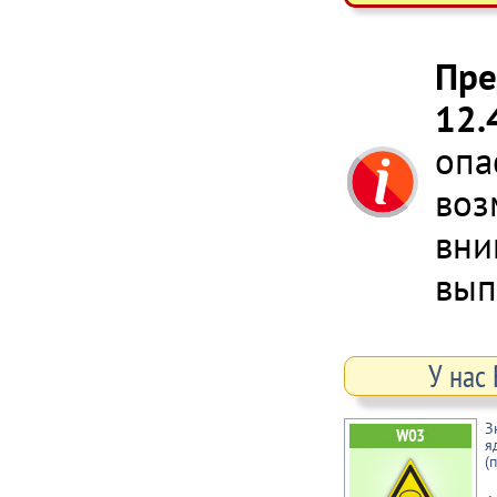
Пре
12.
опа
воз
вни
вып
У нас
З
я
(