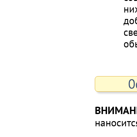
ни
до
св
об
О
ВНИМАН
наноситс