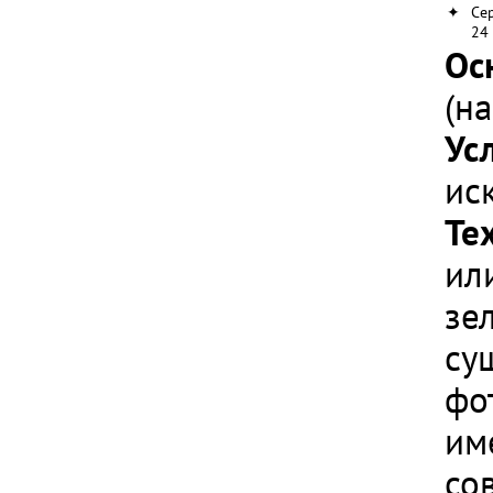
✦
Се
24
Ос
(н
Ус
ис
Те
ил
зе
су
фо
им
со