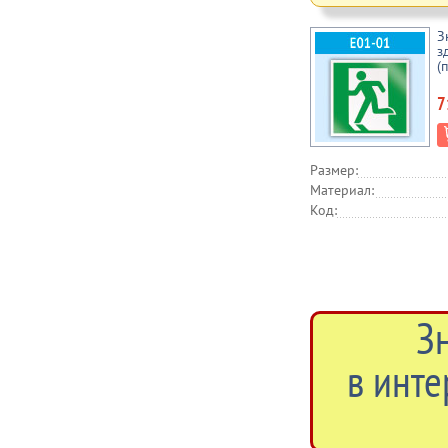
З
з
(
7
Размер:
Материал:
Код:
З
в инте