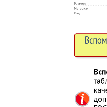
Размер:
Материал:
Код:
Вспом
Всп
таб
кач
доп