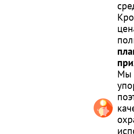
сре
Кро
цен
пол
пла
при
Мы 
упо
поэ
кач
охр
исп