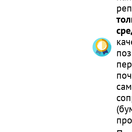
реп
тол
сре
кач
поз
пер
поч
сам
соп
(бу
про