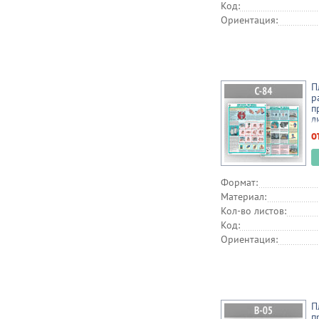
Код:
Ориентация:
П
р
п
л
о
Формат:
Материал:
Кол-во листов:
Код:
Ориентация:
П
п