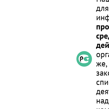
для
инф
про
сре
дей
орг
же,
зак
спи
дея
над