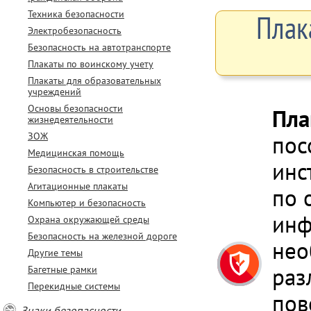
Техника безопасности
Плак
Электробезопасность
Безопасность на автотранспорте
Плакаты по воинскому учету
Плакаты для образовательных
учреждений
Основы безопасности
Пла
жизнедеятельности
ЗОЖ
пос
Медицинская помощь
инс
Безопасность в строительстве
Агитационные плакаты
по 
Компьютер и безопасность
инф
Охрана окружающей среды
Безопасность на железной дороге
нео
Другие темы
раз
Багетные рамки
Перекидные системы
пов
Знаки безопасности