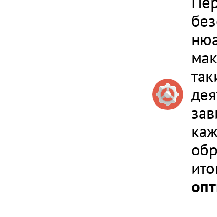
Пер
без
нюа
мак
так
дея
зав
каж
обр
ито
опт