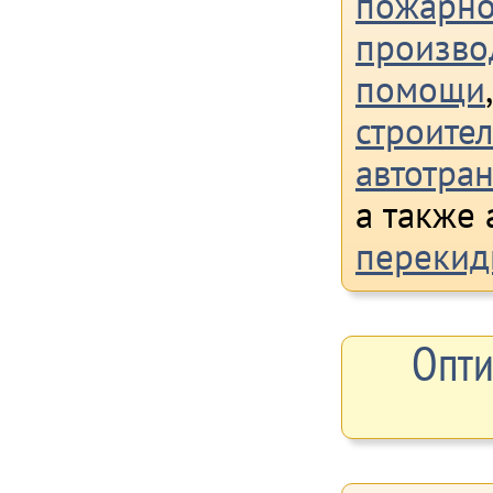
пожарно
произво
помощи
строител
автотра
а также 
перекид
Опти