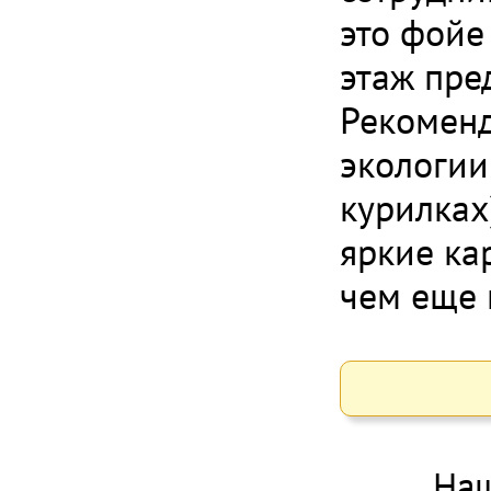
это фойе
этаж пре
Рекоменд
экологии
курилках
яркие ка
чем еще 
Наш