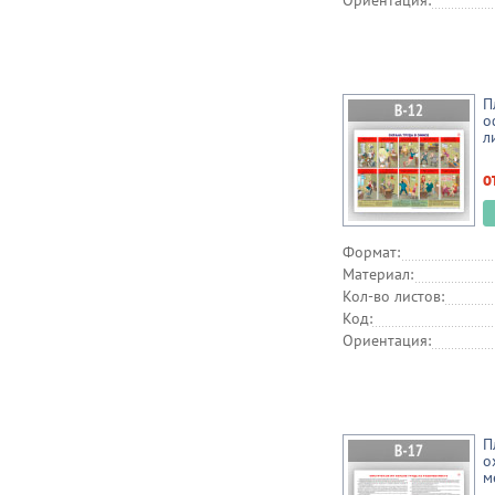
Ориентация:
П
о
л
о
Формат:
Материал:
Кол-во листов:
Код:
Ориентация:
П
о
м