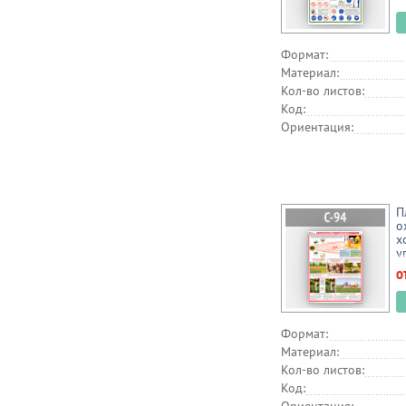
Формат:
Материал:
Кол-во листов:
Код:
Ориентация:
П
о
х
у
(
о
Формат:
Материал:
Кол-во листов:
Код: