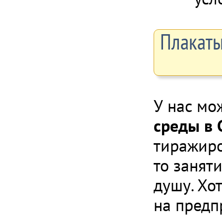
Плакаты
У нас мо
среды в 
тиражиро
то занят
душу. Хо
на предп