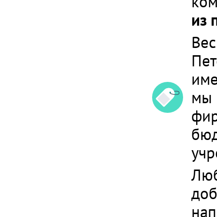
ком
из 
Вес
Пет
им
мы 
фир
бюд
уч
Люб
доб
нап