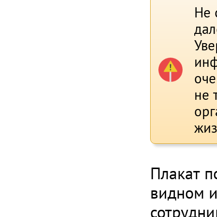
Не 
дал
Уве
инф
оче
не 
орг
жиз
Плакат п
видном и
сотрудни