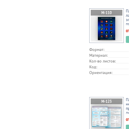
П
л
э
п
б
о
л
Формат:
Материал:
Кол-во листов:
Код:
Ориентация:
П
н
п
л
о