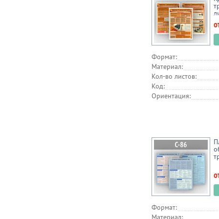
т
л
о
Формат:
Материал:
Кол-во листов:
Код:
Ориентация:
П
о
т
о
Формат:
Материал: