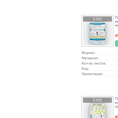
П
и
м
о
Формат:
Материал:
Кол-во листов:
Код:
Ориентация:
П
к
л
о