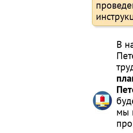
проведе
инструк
В н
Пет
тру
пла
Пет
буд
мы 
про