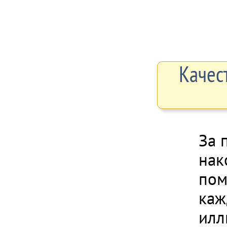
Качес
За 
нак
пом
каж
илл