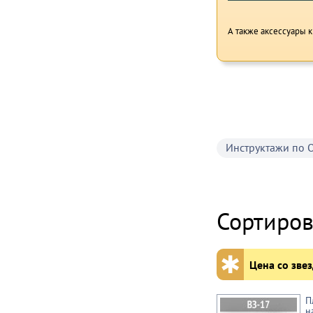
А также аксессуары к
Инструктажи по 
Сортиров
✱
Цена со звез
П
н