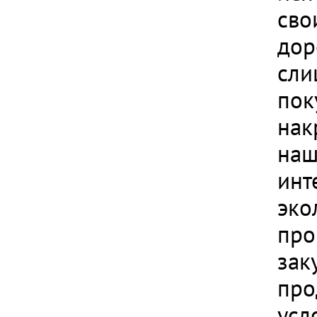
сво
дор
сли
пок
нак
наш
инт
эко
про
зак
про
усл