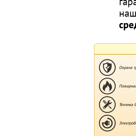
гар
наш
сре
Охрана т
Пожарная
Техника 
Электроб