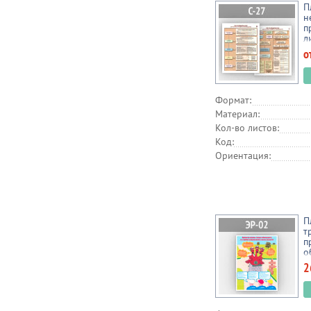
П
н
п
л
о
Формат:
Материал:
Кол-во листов:
Код:
Ориентация:
П
т
п
о
1
2