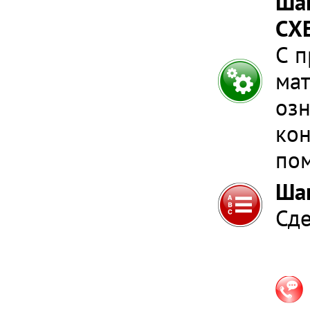
Ша
СХ
С п
мат
оз
кон
по
Ша
Сде