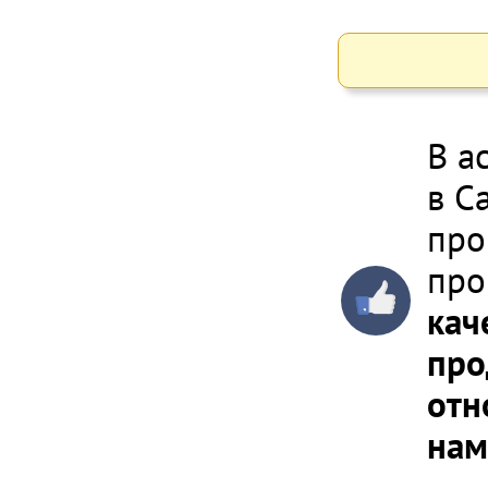
В а
в С
про
про
кач
про
отн
нам