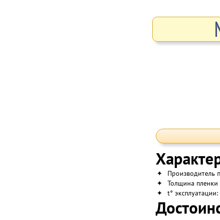
Характер
✦
Производитель п
✦
Толщина пленки 
✦
t° эксплуатации:
Достоинс