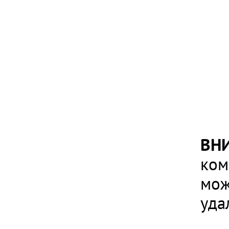
ВН
ком
мож
уда