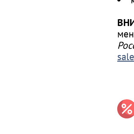
ВН
мен
Рос
sal