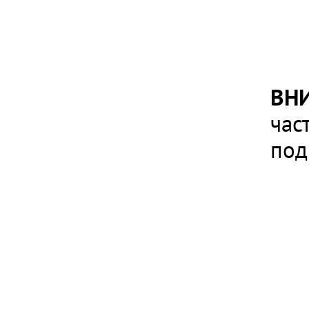
ВН
час
под