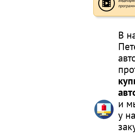
Видеофи
программ
В н
Пет
авт
про
куп
авт
и м
у н
зак