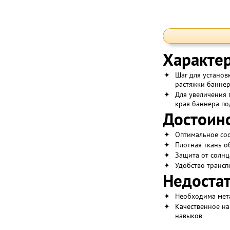
Характер
✦
Шаг для установ
растяжки баннер
✦
Для увеличения 
края баннера по
Достоинс
✦
Оптимальное со
✦
Плотная ткань о
✦
Защита от солнц
✦
Удобство трансп
Недостат
✦
Необходима мета
✦
Качественное на
навыков