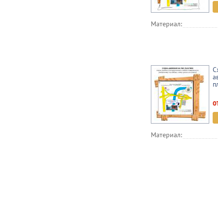
Материал:
С
а
п
о
Материал: