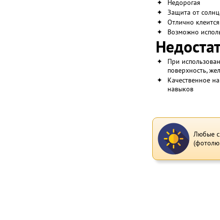
✦
Недорогая
✦
Защита от солнц
✦
Отлично клеится
✦
Возможно исполь
Недостат
✦
При использован
поверхность, же
✦
Качественное на
навыков
Любые с
(фотолю