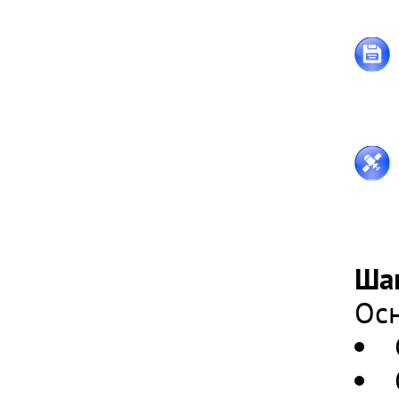
Ша
Осн