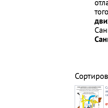
отл
тог
дви
Сан
Сан
Сортиров
С
а
с
о