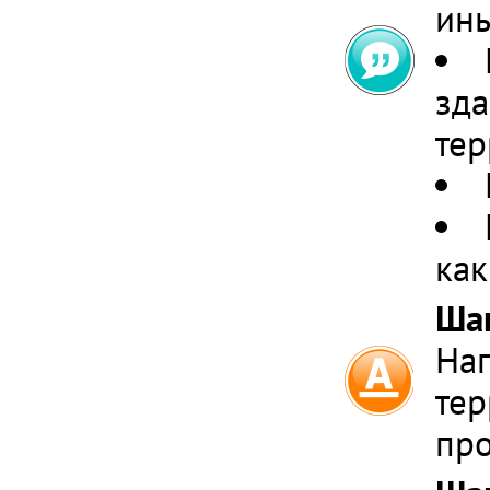
ины
зда
тер
как
Ша
Нап
тер
про