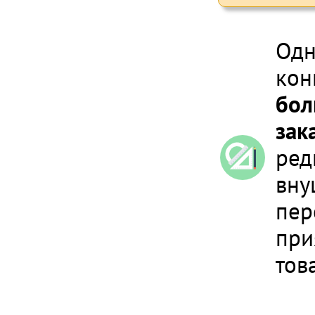
Одн
кон
бол
зак
ред
вну
пер
при
тов