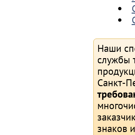
Наши сп
службы т
продукц
Санкт-П
требова
многочи
заказчи
знаков 