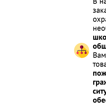
В н
зак
охр
не
шко
общ
Вам
тов
пож
гра
сит
обе