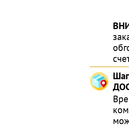
ВН
зак
обг
сче
Шаг
ДОС
Вре
ком
мож