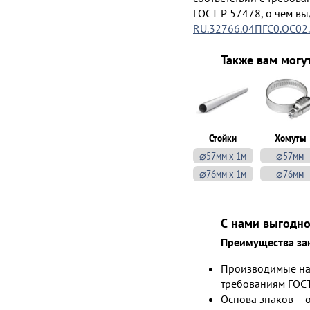
ГОСТ Р 57478, о чем в
RU.32766.04ПГС0.ОС02
Также вам могу
Стойки
Хомуты
⌀57мм х 1м
⌀57мм
⌀76мм х 1м
⌀76мм
С нами выгодно
Преимущества зак
Производимые на
требованиям ГОСТ
Основа знаков – 