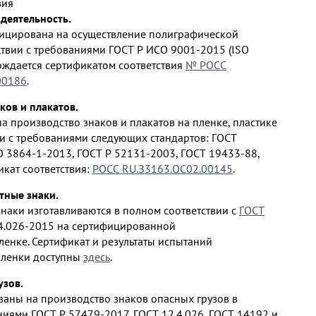
вия
деятельность.
ицирована на осуществление полиграфической
ствии с требованиями ГОСТ Р ИСО 9001-2015 (ISO
ерждается сертификатом соответствия
№ РОСС
00186
.
ков и плакатов.
 производство знаков и плакатов на пленке, пластике
ии с требованиями следующих стандартов: ГОСТ
O 3864-1-2013, ГОСТ Р 52131-2003, ГОСТ 19433-88,
икат соответствия:
РОСС RU.З3163.ОС02.00145
.
ные знаки.
аки изготавливаются в полном соответствии с
ГОСТ
4.026-2015 на сертифицированной
енке. Сертификат и результаты испытаний
ленки доступны
здесь
.
узов.
аны на производство знаков опасных грузов в
ниями ГОСТ Р 57479-2017, ГОСТ 12.4.026, ГОСТ 14192 и