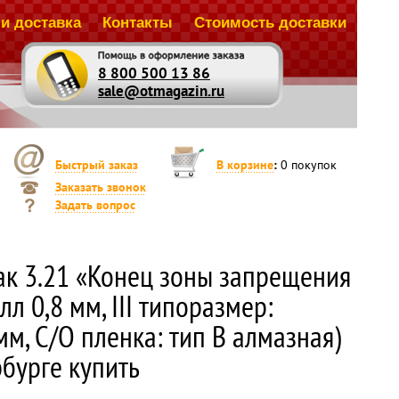
и доставка
Контакты
Стоимость доставки
8 800 500 13 86
sale@otmagazin.ru
Быстрый заказ
В корзине
:
0
покупок
Заказать звонок
Задать вопрос
к 3.21 «Конец зоны запрещения
лл 0,8 мм, III типоразмер:
м, С/О пленка: тип В алмазная)
рбурге купить