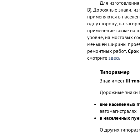
Для изготовления 
В). Дорожные знаки, и
применяются в населенн
одну сторону, на загор
применение также на п
уровне, на мостовых с
меньшей ширины проезж
ремонтных работ.
Срок 
смотрите
здесь
Типоразмер
Знак имеет
III ти
Дорожные знаки I
вне населенных п
автомагистралях
в населенных пун
О других типораз