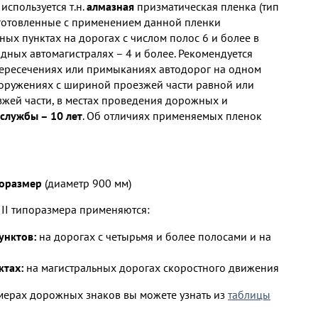
используется т.н.
алмазная
призматическая пленка (тип
зготовленные с применением данной пленки
ых пунктах на дорогах с числом полос 6 и более в
одных автомагистралях – 4 и более. Рекомендуется
ересечениях или примыканиях автодорог на одном
ооружениях с шириной проезжей части равной или
ей части, в местах проведения дорожных и
службы – 10 лет
. Об отличиях применяемых пленок
поразмер
(диаметр 900 мм)
II типоразмера применяются:
унктов:
на дорогах с четырьмя и более полосами и на
ктах:
на магистральных дорогах скоростного движения
мерах дорожных знаков вы можете узнать из
таблицы