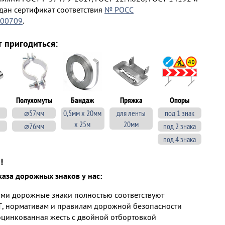
ыдан сертификат соответствия
№ РОСС
.00709
.
т пригодиться:
Полухомуты
Бандаж
Пряжка
Опоры
⌀57мм
0,5мм х 20мм
для ленты
под 1 знак
х 25м
20мм
⌀76мм
под 2 знака
под 4 знака
!
аза дорожных знаков у нас:
ми дорожные знаки полностью соответствуют
, нормативам и правилам дорожной безопасности
оцинкованная жесть с двойной отбортовкой