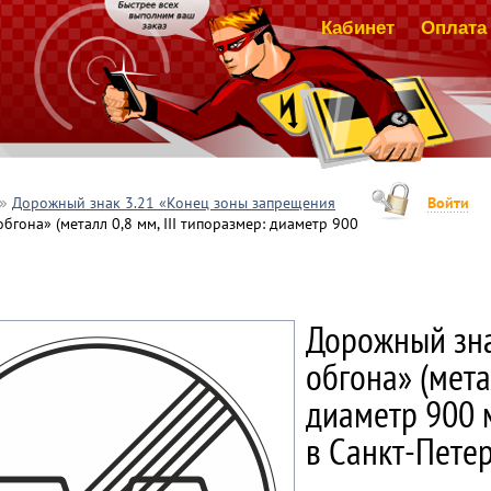
Кабинет
Оплата 
Дорожный знак 3.21 «Конец зоны запрещения
Войти
гона» (металл 0,8 мм, III типоразмер: диаметр 900
Дорожный зна
обгона» (мета
диаметр 900 м
в Санкт-Пете