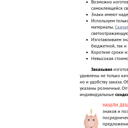
Возможно изготов
самоклеящейся с
Знаки имеют наде
Используем толь
материалы.
Скачат
светоотражающую
Изготавливаем зн
бюджетной, так 
Короткие сроки и
Невысокая стоимо
Заказывая
изготов
удивлены не только ка
но и удобству заказа. 
указаны розничные. Оп
индивидуальные
скидк
НАШЛИ ДЕШ
знаков и по
посредничес
предложение