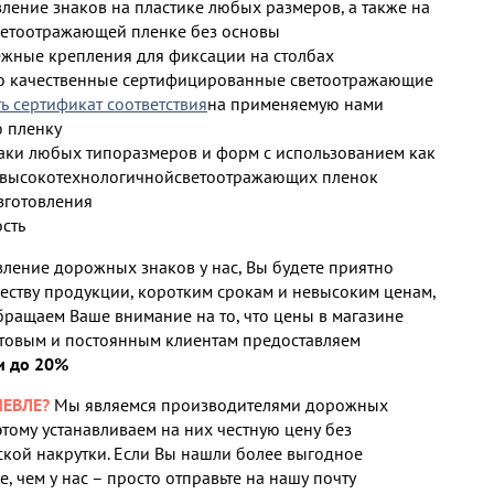
ление знаков на пластике любых размеров, а также на
ветоотражающей пленке без основы
жные крепления для фиксации на столбах
ко качественные сертифицированные светоотражающие
ь сертификат соответствия
на применяемую нами
 пленку
аки любых типоразмеров и форм с использованием как
и высокотехнологичнойсветоотражающих пленок
зготовления
сть
ление дорожных знаков у нас, Вы будете приятно
честву продукции, коротким срокам и невысоким ценам,
Обращаем Ваше внимание на то, что цены в магазине
товым и постоянным клиентам предоставляем
и до 20%
ЕВЛЕ?
Мы являемся производителями дорожных
этому устанавливаем на них честную цену без
кой накрутки. Если Вы нашли более выгодное
, чем у нас – просто отправьте на нашу почту