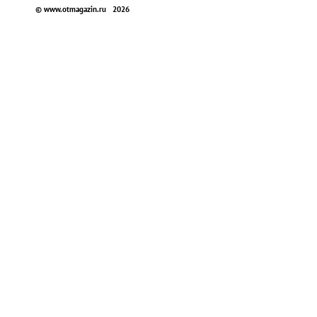
© www.otmagazin.ru 2026