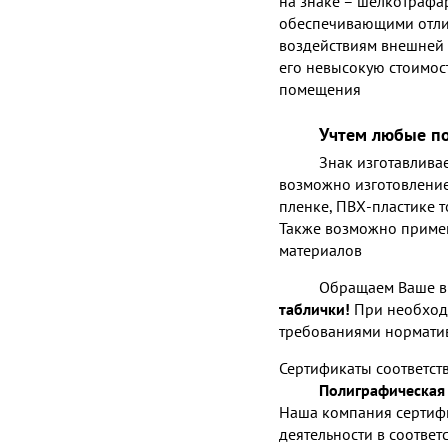
на знаке – шелкотрафа
обеспечивающими отлич
воздействиям внешней 
его невысокую стоимост
помещения
Учтем любые п
Знак изготавливае
возможно изготовлени
пленке, ПВХ-пластике т
Также возможно приме
материалов
Обращаем Ваше в
таблички!
При необходи
требованиями нормати
Сертификаты соответст
Полиграфическая 
Наша компания сертиф
деятельности в соответ