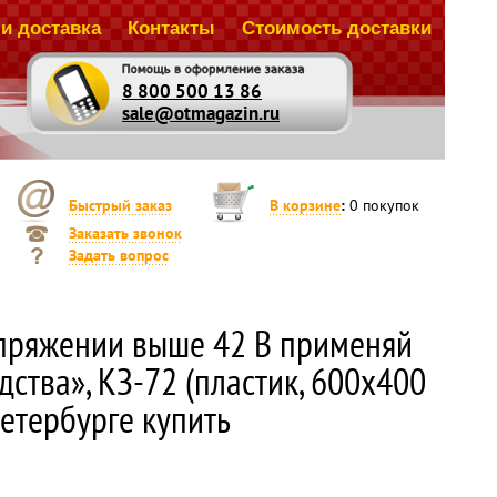
и доставка
Контакты
Стоимость доставки
8 800 500 13 86
sale@otmagazin.ru
Быстрый заказ
В корзине
:
0
покупок
Заказать звонок
Задать вопрос
пряжении выше 42 В применяй
ства», КЗ-72 (пластик, 600х400
етербурге купить