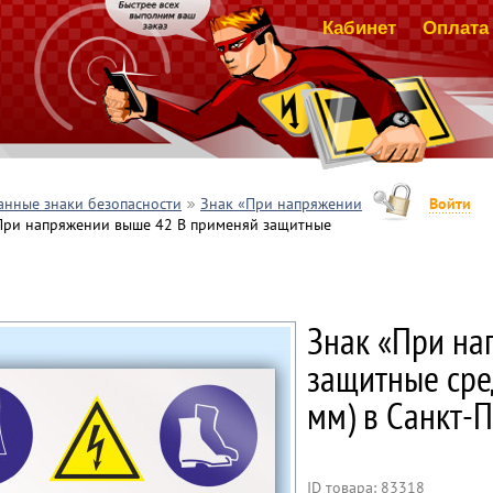
Кабинет
Оплата 
анные знаки безопасности
Знак «При напряжении
Войти
При напряжении выше 42 В применяй защитные
Знак «При на
защитные сред
мм) в Санкт-П
ID товара: 83318