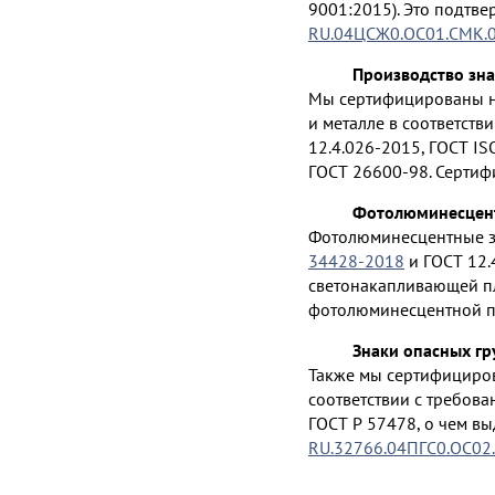
9001:2015). Это подтв
RU.04ЦСЖ0.ОС01.СМК.
Производство зна
Мы сертифицированы на
и металле в соответств
12.4.026-2015, ГОСТ IS
ГОСТ 26600-98. Сертиф
Фотолюминесцент
Фотолюминесцентные зн
34428-2018
и ГОСТ 12.
светонакапливающей пл
фотолюминесцентной п
Знаки опасных гр
Также мы сертифициров
соответствии с требова
ГОСТ Р 57478, о чем в
RU.32766.04ПГС0.ОС02