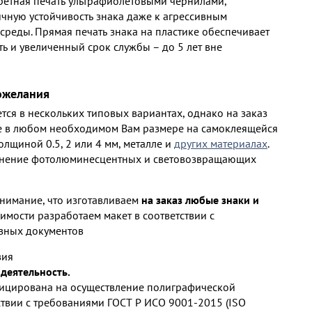
ретная печать ультрафиолетовыми чернилами,
ную устойчивость знака даже к агрессивным
среды. Прямая печать знака на пластике обеспечивает
ь и увеличенный срок службы – до 5 лет вне
ожелания
тся в нескольких типовых вариантах, однако на заказ
е в любом необходимом Вам размере на самоклеящейся
олщиной 0.5, 2 или 4 мм, металле и
других материалах
.
нение фотолюминесцентных и световозвращающих
нимание, что изготавливаем
на заказ любые знаки и
мости разработаем макет в соответствии с
вных документов
вия
деятельность.
ицирована на осуществление полиграфической
ствии с требованиями ГОСТ Р ИСО 9001-2015 (ISO