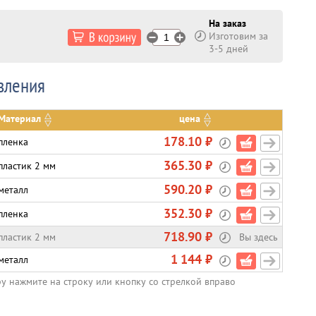
На заказ
Изготовим за
3-5 дней
вления
Материал
цена
178.10 ₽
пленка
365.30 ₽
пластик 2 мм
590.20 ₽
металл
352.30 ₽
пленка
718.90 ₽
пластик 2 мм
Вы здесь
1 144 ₽
металл
ру нажмите на строку или кнопку со стрелкой вправо