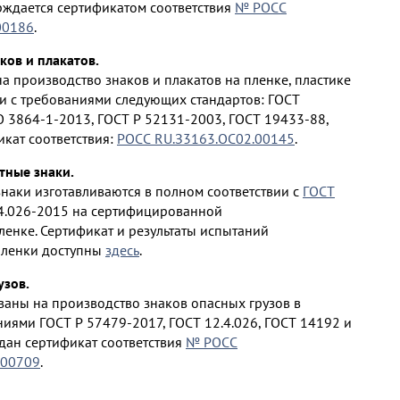
ерждается сертификатом соответствия
№ РОСС
00186
.
ков и плакатов.
 производство знаков и плакатов на пленке, пластике
ии с требованиями следующих стандартов: ГОСТ
O 3864-1-2013, ГОСТ Р 52131-2003, ГОСТ 19433-88,
икат соответствия:
РОСС RU.З3163.ОС02.00145
.
ные знаки.
аки изготавливаются в полном соответствии с
ГОСТ
4.026-2015 на сертифицированной
енке. Сертификат и результаты испытаний
ленки доступны
здесь
.
узов.
аны на производство знаков опасных грузов в
ниями ГОСТ Р 57479-2017, ГОСТ 12.4.026, ГОСТ 14192 и
ыдан сертификат соответствия
№ РОСС
.00709
.