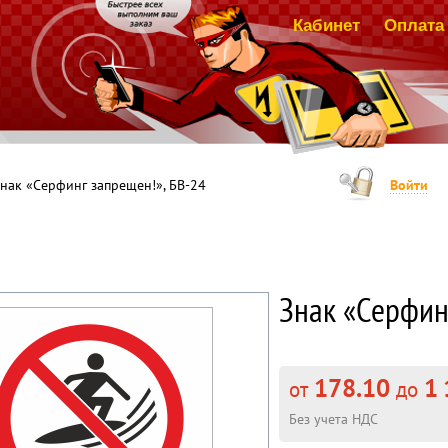
Кабинет
Оплата 
нак «Серфинг запрещен!», БВ-24
Войти
Знак «Серфин
178.10
1 
от
до
Без учета НДС