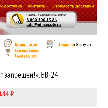
и доставка
Контакты
Стоимость доставки
8 800 500 13 86
sale@otmagazin.ru
Быстрый заказ
В корзине
:
0
покупок
Заказать звонок
Задать вопрос
г запрещен!», БВ-24
144 ₽