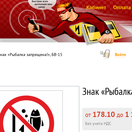
Кабинет
Оплата 
нак «Рыбалка запрещена!», БВ-15
Войти
Знак «Рыбалк
178.10
1 
от
до
Без учета НДС