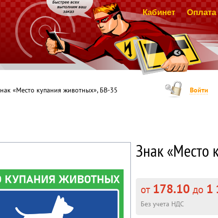
Кабинет
Оплата 
нак «Место купания животных», БВ-35
Войти
Знак «Место 
178.10
1 
от
до
Без учета НДС