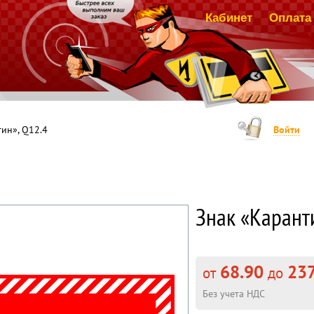
Кабинет
Оплата 
ин», Q12.4
Войти
Знак «Карант
68.90
237
от
до
Без учета НДС