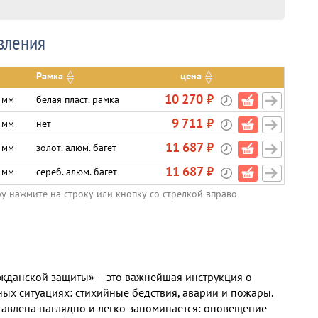
вления
Рамка
цена
10 270 ₽
 мм
белая пласт. рамка
9 711 ₽
 мм
нет
11 687 ₽
 мм
золот. алюм. багет
11 687 ₽
 мм
сереб. алюм. багет
ру нажмите на строку или кнопку со стрелкой вправо
ажданской защиты» – это важнейшая инструкция о
ых ситуациях: стихийные бедствия, аварии и пожары.
авлена наглядно и легко запоминается: оповещение