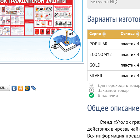
Без учета НДС
Варианты изгото
Серия
Основа
POPULAR
пластик 4
ECONOMY2
пластик 4
GOLD
пластик 4
SILVER
пластик 4
Для перехода к това
ься…
Заказной товар
В наличии
Общее описание
Стенд «Уголок гр
действиях в чрезвычайн
Вся информация предст