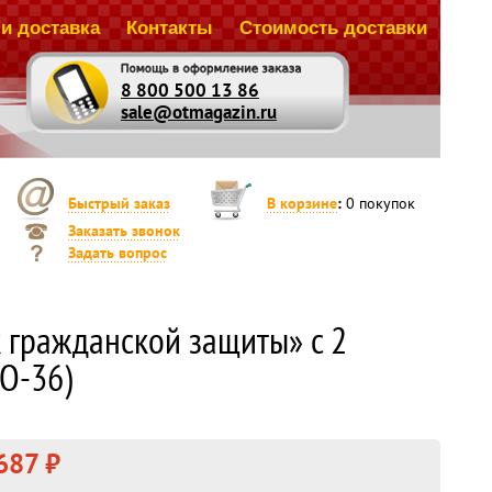
и доставка
Контакты
Стоимость доставки
8 800 500 13 86
sale@otmagazin.ru
Быстрый заказ
В корзине
:
0
покупок
Заказать звонок
Задать вопрос
к гражданской защиты» c 2
O-36)
687 ₽