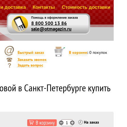
и доставка
Контакты
Стоимость доставки
8 800 500 13 86
sale@otmagazin.ru
Быстрый заказ
В корзине
:
0
покупок
Заказать звонок
Задать вопрос
овой в Санкт-Петербурге купить
На заказ