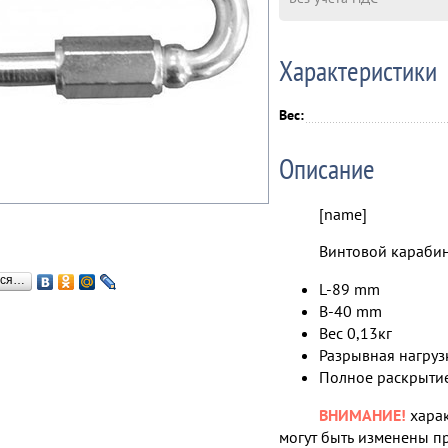
Характеристики
Вес:
Описание
[name]
Винтовой карабин
ься…
L-89 mm
B-40 mm
Вес 0,13кг
Разрывная нагруз
Полное раскрытие
ВНИМАНИЕ!
харак
могут быть изменены п