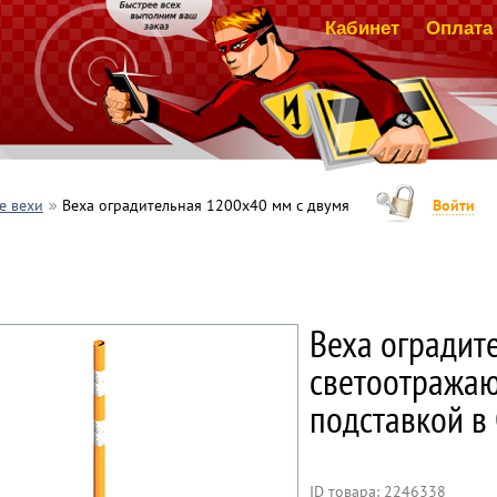
Кабинет
Оплата 
е вехи
Веха оградительная 1200х40 мм с двумя
Войти
Веха оградит
светоотража
подставкой в
ID товара: 2246338