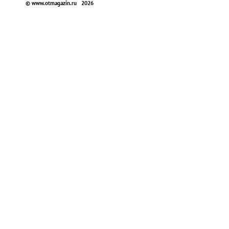
© www.otmagazin.ru 2026