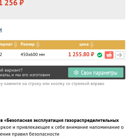
1 256 ₽
и
ормат
Размер
цена
1 255.80 ₽
2
450х600 мм
ый вариант?
Свои параметры
иалы, и мы его изготовим
ру нажмите на строку или кнопку со стрелкой вправо
в «Безопасная эксплуатация газораспределительных
яркое и привлекающее к себе внимание напоминание о
ения правил безопасности