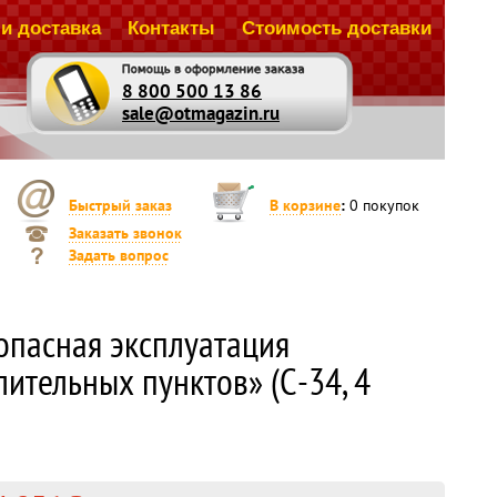
и доставка
Контакты
Стоимость доставки
8 800 500 13 86
sale@otmagazin.ru
Быстрый заказ
В корзине
:
0
покупок
Заказать звонок
Задать вопрос
опасная эксплуатация
ительных пунктов» (С-34, 4