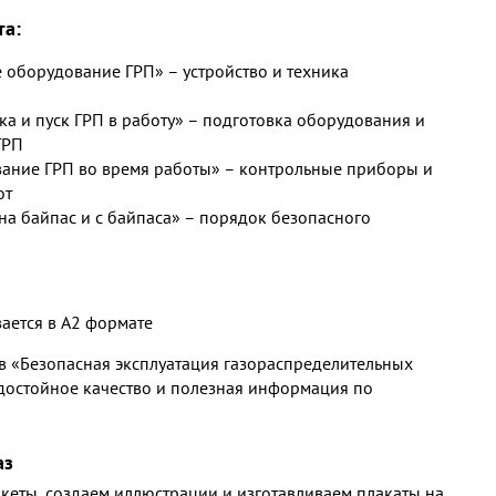
та:
 оборудование ГРП» – устройство и техника
ка и пуск ГРП в работу» – подготовка оборудования и
ГРП
ание ГРП во время работы» – контрольные приборы и
от
на байпас и с байпаса» – порядок безопасного
вается в А2 формате
в «Безопасная эксплуатация газораспределительных
 достойное качество и полезная информация по
аз
кеты, создаем иллюстрации и изготавливаем плакаты на