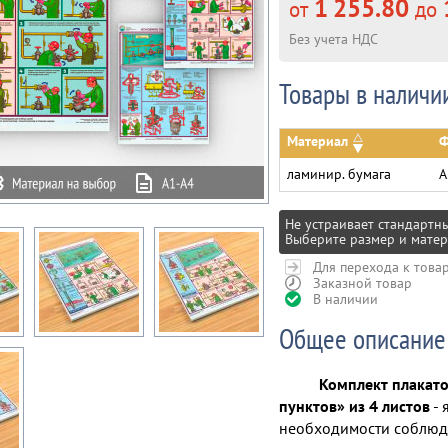
1 255.80
от
до
Без учета НДС
Товары в наличи
Материал
Ф
ламинир. бумага
А
Не устраивает стандартн
Выберите размер и матер
Для перехода к това
Заказной товар
В наличии
Общее описание
Комплект плакато
пунктов» из 4 листов
- 
необходимости соблюд