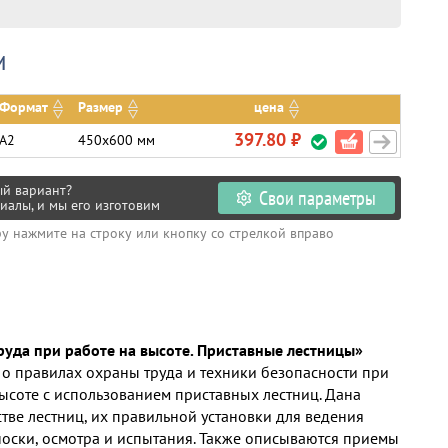
и
Формат
Размер
цена
397.80 ₽
А2
450х600 мм
ый вариант?
Свои параметры
иалы, и мы его изготовим
ру нажмите на строку или кнопку со стрелкой вправо
руда при работе на высоте. Приставные лестницы»
 правилах охраны труда и техники безопасности при
ысоте с использованием приставных лестниц. Дана
тве лестниц, их правильной установки для ведения
носки, осмотра и испытания. Также описываются приемы