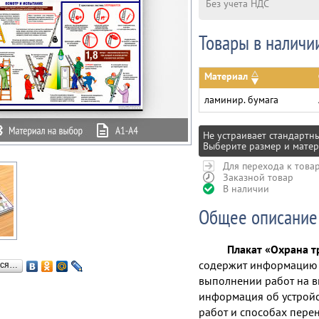
Без учета НДС
Товары в наличи
Материал
ламинир. бумага
Не устраивает стандартн
Выберите размер и матер
Для перехода к това
Заказной товар
В наличии
Общее описание
Плакат «Охрана т
содержит информацию о
ься…
выполнении работ на в
информация об устройс
работ и способах пере