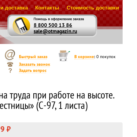
и доставка
Контакты
Стоимость доставки
8 800 500 13 86
sale@otmagazin.ru
Быстрый заказ
В корзине
:
0
покупок
Заказать звонок
Задать вопрос
а труда при работе на высоте.
стницы» (С-97, 1 листа)
9 ₽