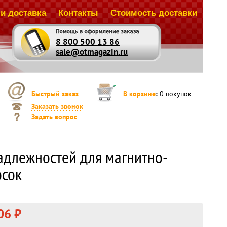
и доставка
Контакты
Стоимость доставки
8 800 500 13 86
sale@otmagazin.ru
Быстрый заказ
В корзине
:
0
покупок
Заказать звонок
Задать вопрос
длежностей для магнитно-
осок
06 ₽