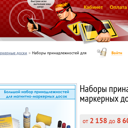
Кабинет
Оплата 
ркерные доски
Наборы принадлежностей для
Войти
Наборы прина
маркерных д
2 158
8 6
от
до