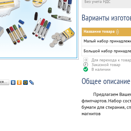
Без учета НДС
Варианты изгото
Название товара
Малый набор принадлеж
Большой набор принадл
Для перехода к това
Заказной товар
В наличии
Общее описание
ься…
Предлагаем Ваше
флипчартов. Набор сост
бумаги для стирания, с
магнитов