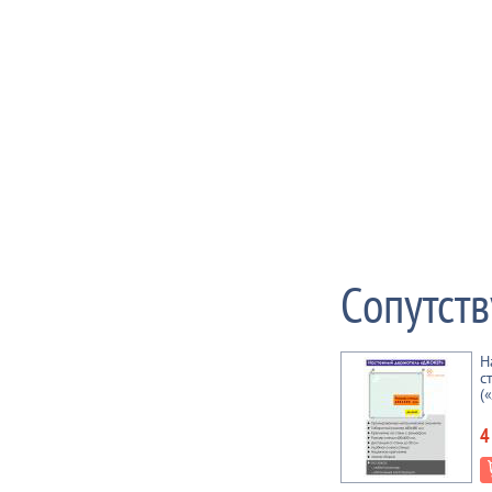
Сопутст
Н
с
(
4