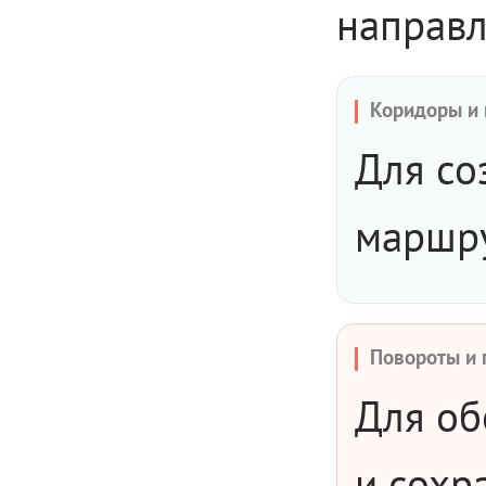
направл
Коридоры и
Для со
маршру
Повороты и
Для об
и сохр