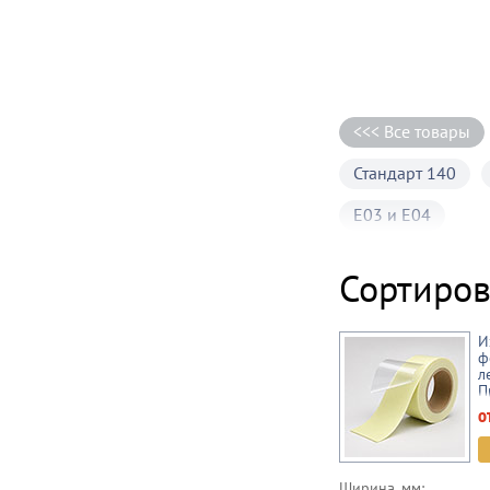
<<< Все товары
Стандарт 140
E03 и E04
Сортиров
И
ф
л
П
о
Ширина, мм: