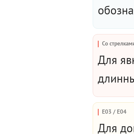
обозна
Со стрелкам
Для яв
длинны
E03 / E04
Для до