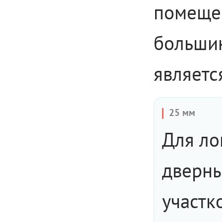
помещен
большин
являетс
25 мм
Для ло
дверны
участк