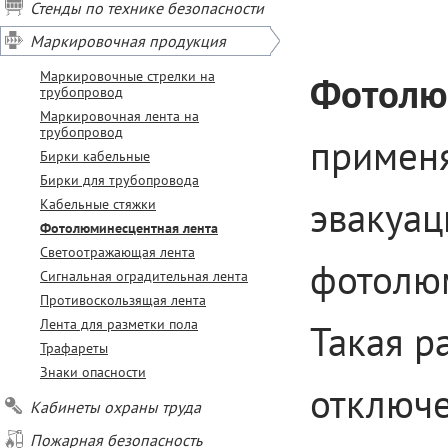
Стенды по технике безопасности
Маркировочная продукция
Маркировочные стрелки на
Фотолюм
трубопровод
Маркировочная лента на
трубопровод
применя
Бирки кабельные
Бирки для трубопровода
эвакуац
Кабельные стяжки
Фотолюминесцентная лента
Светоотражающая лента
фотолюм
Сигнальная оградительная лента
Противоскользящая лента
Лента для разметки пола
Такая р
Трафареты
Знаки опасности
отключе
Кабинеты охраны труда
Пожарная безопасность