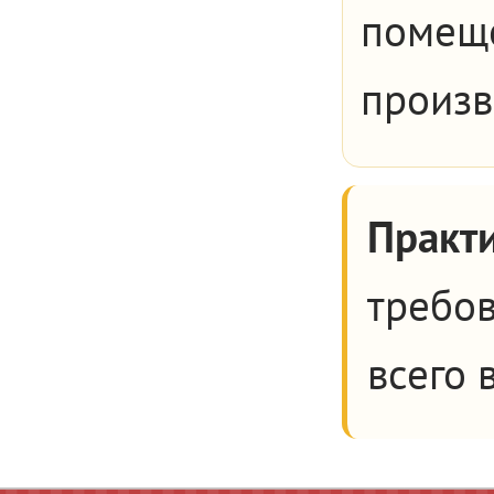
помеще
произв
Практи
требов
всего 