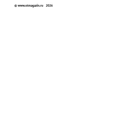
© www.otmagazin.ru 2026