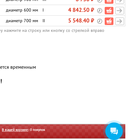
4 842.50 ₽
диаметр 600 мм
I
5 548.40 ₽
диаметр 700 мм
II
ру нажмите на строку или кнопку со стрелкой вправо
яется временным
!
В вашей корзине
:
0
покупок