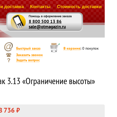
и доставка
Контакты
Стоимость доставки
8 800 500 13 86
sale@otmagazin.ru
Быстрый заказ
В корзине
:
0
покупок
Заказать звонок
Задать вопрос
к 3.13 «Ограничение высоты»
8 736 ₽