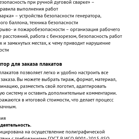
езопасность при ручной дуговой сварке» –
правила выполнения работ
варка» – устройства безопасности генератора,
вого баллона, техника безопасности
зрыво- и пожаробезопасности – организация рабочего
 расстояний, работа с бензорезом, безопасность работ
х и замкнутых местах, к чему приводит нарушение
ости
ятор для заказа плакатов
лакатов позволяет легко и удобно настроить все
заказа. Вы можете выбрать тираж, формат, материал,
инацию, разместить свой логотип, адаптировать
ю систему и оставить дополнительные комментарии.
ражаются в итоговой стоимости, что делает процесс
рачным.
вия
деятельность.
ицирована на осуществление полиграфической
ствии с требованиями ГОСТ Р ИСО 9001-2015 (ISO