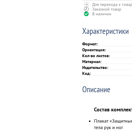
Для перехода к това
Заказной товар
В наличии
Характеристики
Формат:
Ориентация:
Кол-во листов:
Материал:
Издательство:
Код:
Описание
Состав комплек
Плакат «Защитные 
тела рук и ног