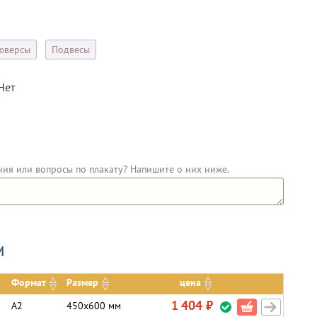
юверсы
Подвесы
Нет
ния или вопросы по плакату? Напишите о них ниже.
и
Формат
Размер
цена
1 404 ₽
А2
450х600 мм