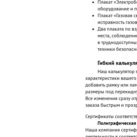
Плакат «Электроб
оборудование и 
Плакат «Газовая с
исправность газо
Два плаката по в
места, соблюдение
в труднодоступны
техники безопасн
Гибкий калькул
Наш калькулятор п
характеристики вашего 
добавить рамку или лам
размеры под перекидну
Все изменения сразу от
заказа быстрым и проз
Сертификаты соответст
Полиграфическая 
Наша компания сертиф
деятельности в соответ