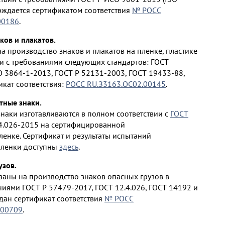
ерждается сертификатом соответствия
№ РОСС
00186
.
ков и плакатов.
 производство знаков и плакатов на пленке, пластике
ии с требованиями следующих стандартов: ГОСТ
O 3864-1-2013, ГОСТ Р 52131-2003, ГОСТ 19433-88,
икат соответствия:
РОСС RU.З3163.ОС02.00145
.
ные знаки.
аки изготавливаются в полном соответствии с
ГОСТ
4.026-2015 на сертифицированной
енке. Сертификат и результаты испытаний
ленки доступны
здесь
.
узов.
аны на производство знаков опасных грузов в
ниями ГОСТ Р 57479-2017, ГОСТ 12.4.026, ГОСТ 14192 и
ыдан сертификат соответствия
№ РОСС
.00709
.