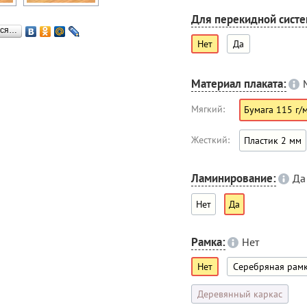
Для перекидной сист
ься…
Нет
Да
Материал плаката:
Мягкий:
Бумага 115 г/
Жесткий:
Пластик 2 мм
Ламинирование:
Да
Нет
Да
Рамка:
Нет
Нет
Серебряная рам
Деревянный каркас