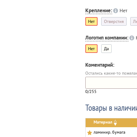
Крепление:
Нет
Нет
Отверстия
Л
Логотип компании:
Нет
Да
Коментарий:
Остались какие-то пожела
0
/255
Товары в наличи
Материал
ламинир. бумага