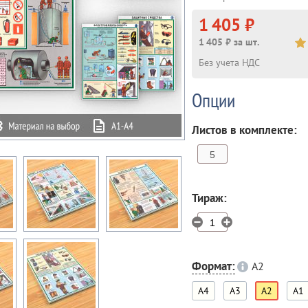
1 405 ₽
1 405 ₽ за шт.
Без учета НДС
Опции
Листов в комплекте:
Тираж:
Формат:
A2
A4
A3
A2
A1