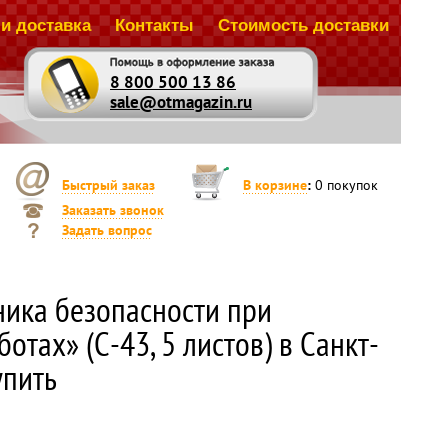
и доставка
Контакты
Стоимость доставки
8 800 500 13 86
sale@otmagazin.ru
Быстрый заказ
В корзине
:
0
покупок
Заказать звонок
Задать вопрос
ника безопасности при
отах» (С-43, 5 листов) в Санкт-
упить