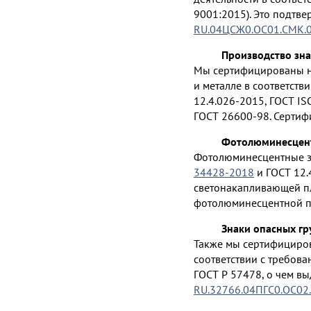
9001:2015). Это подтв
RU.04ЦСЖ0.ОС01.СМК.
Производство зна
Мы сертифицированы на
и металле в соответств
12.4.026-2015, ГОСТ IS
ГОСТ 26600-98. Сертиф
Фотолюминесцент
Фотолюминесцентные зн
34428-2018
и ГОСТ 12.
светонакапливающей пл
фотолюминесцентной п
Знаки опасных гр
Также мы сертифициров
соответствии с требова
ГОСТ Р 57478, о чем в
RU.32766.04ПГС0.ОС02