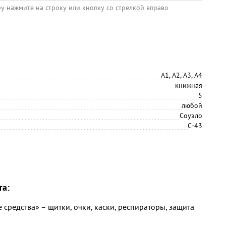
ру нажмите на строку или кнопку со стрелкой вправо
А1, А2, А3, А4
книжная
5
любой
Соуэло
С-43
та:
средства» – щитки, очки, каски, респираторы, защита