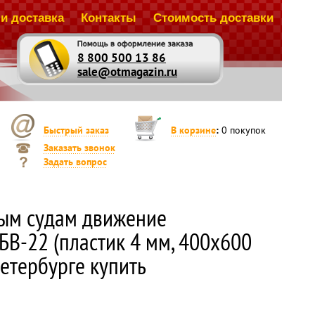
и доставка
Контакты
Стоимость доставки
8 800 500 13 86
sale@otmagazin.ru
Быстрый заказ
В корзине
:
0
покупок
Заказать звонок
Задать вопрос
ым судам движение
БВ-22 (пластик 4 мм, 400х600
етербурге купить