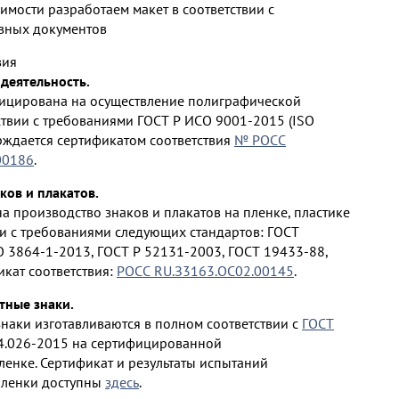
мости разработаем макет в соответствии с
вных документов
вия
деятельность.
ицирована на осуществление полиграфической
ствии с требованиями ГОСТ Р ИСО 9001-2015 (ISO
ерждается сертификатом соответствия
№ РОСС
00186
.
ков и плакатов.
 производство знаков и плакатов на пленке, пластике
ии с требованиями следующих стандартов: ГОСТ
O 3864-1-2013, ГОСТ Р 52131-2003, ГОСТ 19433-88,
икат соответствия:
РОСС RU.З3163.ОС02.00145
.
ные знаки.
аки изготавливаются в полном соответствии с
ГОСТ
4.026-2015 на сертифицированной
енке. Сертификат и результаты испытаний
ленки доступны
здесь
.