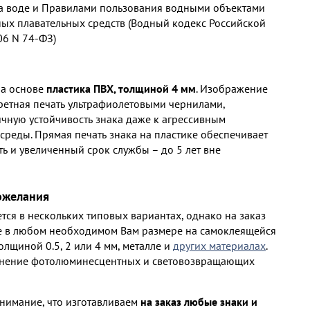
а воде и Правилами пользования водными объектами
ых плавательных средств (Водный кодекс Российской
06 N 74-ФЗ)
на основе
пластика ПВХ, толщиной 4 мм
. Изображение
ретная печать ультрафиолетовыми чернилами,
ную устойчивость знака даже к агрессивным
среды. Прямая печать знака на пластике обеспечивает
ь и увеличенный срок службы – до 5 лет вне
ожелания
тся в нескольких типовых вариантах, однако на заказ
е в любом необходимом Вам размере на самоклеящейся
олщиной 0.5, 2 или 4 мм, металле и
других материалах
.
нение фотолюминесцентных и световозвращающих
нимание, что изготавливаем
на заказ любые знаки и