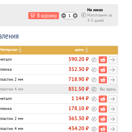
На заказ
Изготовим за
3-5 дней
вления
Материал
цена
590.20 ₽
металл
352.30 ₽
пленка
718.90 ₽
пластик 2 мм
851.50 ₽
пластик 4 мм
Вы здесь
1 144 ₽
металл
178.10 ₽
пленка
365.30 ₽
пластик 2 мм
434.20 ₽
пластик 4 мм