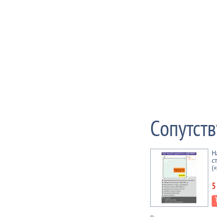
Сопутст
Н
с
(
5