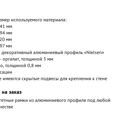
мер используемого материала:
841 мм
594 мм
420 мм
297 мм
– декоративный алюминиевый профиль «Nielsen»
- оргалит, толщиной 3 мм
ло, толщиной 0,8 мм
сации
е имеются скрытые подвесы для крепления к стене
 на заказ
агетные рамки из алюминиевого профиля под любой
честве