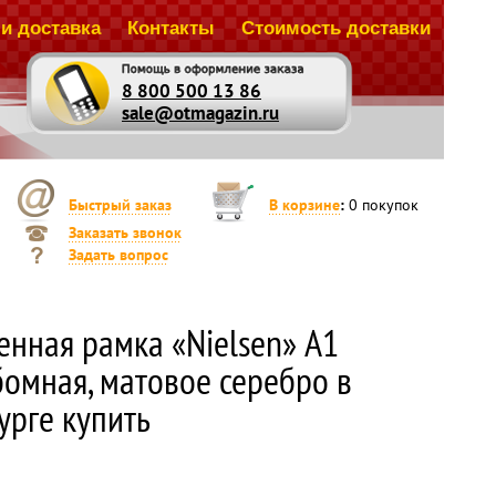
и доставка
Контакты
Стоимость доставки
8 800 500 13 86
sale@otmagazin.ru
Быстрый заказ
В корзине
:
0
покупок
Заказать звонок
Задать вопрос
енная рамка «Nielsen» А1
бомная, матовое серебро в
урге купить