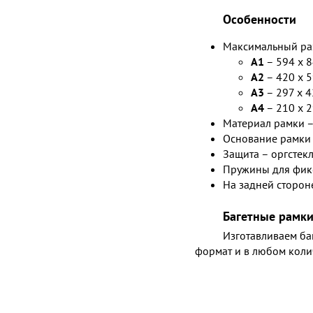
Особенности
Максимальный раз
А1
– 594 х 
А2
– 420 х 
А3
– 297 х 
А4
– 210 х 
Материал рамки 
Основание рамки 
Защита – оргстек
Пружины для фик
На задней сторон
Багетные рамки
Изготавливаем б
формат и в любом коли