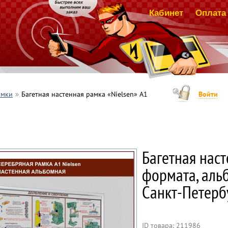
Кабинет
Оплата 
амки
Багетная настенная рамка «Nielsen» А1
Войти
Багетная наст
формата, аль
Санкт-Петерб
ID товара: 211986