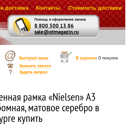
и доставка
Контакты
Стоимость доставки
8 800 500 13 86
sale@otmagazin.ru
Быстрый заказ
В корзине
:
0
покупок
Заказать звонок
Задать вопрос
енная рамка «Nielsen» А3
бомная, матовое серебро в
урге купить