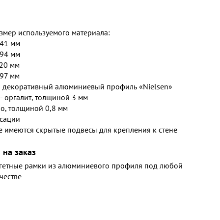
мер используемого материала:
841 мм
594 мм
420 мм
297 мм
– декоративный алюминиевый профиль «Nielsen»
- оргалит, толщиной 3 мм
ло, толщиной 0,8 мм
сации
е имеются скрытые подвесы для крепления к стене
 на заказ
агетные рамки из алюминиевого профиля под любой
честве