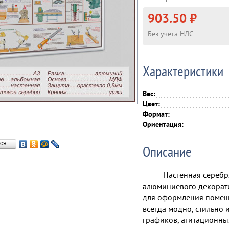
903.50 ₽
Без учета НДС
Характеристики
Вес:
Цвет:
Формат:
Ориентация:
ься…
Описание
Настенная серебр
алюминиевого декорати
для оформления помеще
всегда модно, стильно
графиков, агитационн