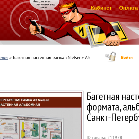
Кабинет
Оплата 
амки
Багетная настенная рамка «Nielsen» А3
Войти
Багетная наст
формата, аль
Санкт-Петерб
ID товара: 211978