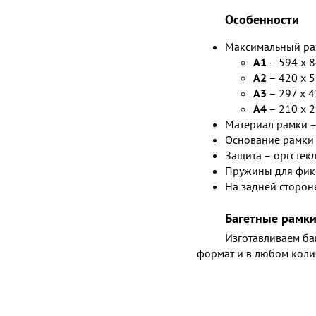
Особенности
Максимальный раз
А1
– 594 х 
А2
– 420 х 
А3
– 297 х 
А4
– 210 х 
Материал рамки 
Основание рамки 
Защита – оргстек
Пружины для фик
На задней сторон
Багетные рамки
Изготавливаем б
формат и в любом коли