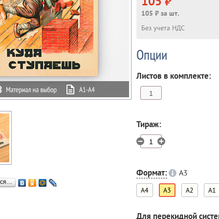
105 ₽
105 ₽ за шт.
Без учета НДС
Опции
Листов в комплекте:
Тираж:
Формат:
A3
ься…
A4
A3
A2
A1
Для перекидной сист