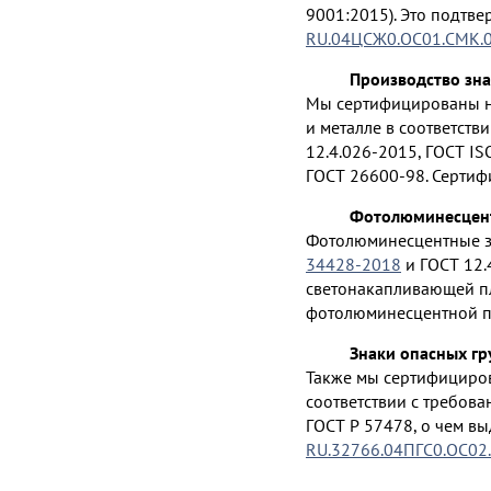
9001:2015). Это подтв
RU.04ЦСЖ0.ОС01.СМК.
Производство зна
Мы сертифицированы на
и металле в соответств
12.4.026-2015, ГОСТ IS
ГОСТ 26600-98. Сертиф
Фотолюминесцент
Фотолюминесцентные зн
34428-2018
и ГОСТ 12.
светонакапливающей пл
фотолюминесцентной п
Знаки опасных гр
Также мы сертифициров
соответствии с требова
ГОСТ Р 57478, о чем в
RU.32766.04ПГС0.ОС02