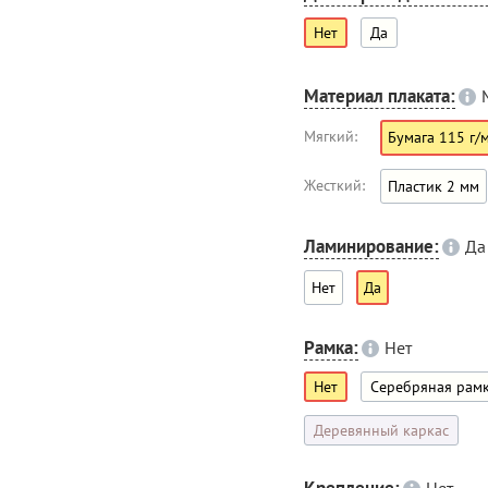
Нет
Да
Материал плаката:
Мягкий:
Бумага 115 г/
Жесткий:
Пластик 2 мм
Ламинирование:
Да
Нет
Да
Рамка:
Нет
Нет
Серебряная рам
Деревянный каркас