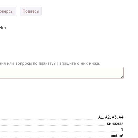
юверсы
Подвесы
Нет
ния или вопросы по плакату? Напишите о них ниже.
А1, А2, А3, А4
книжная
1
любой