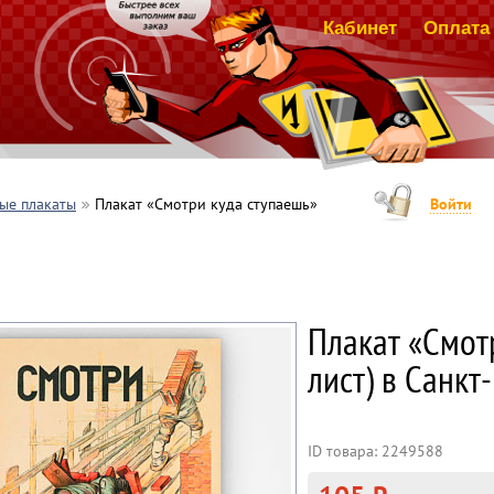
Кабинет
Оплата 
ые плакаты
Плакат «Смотри куда ступаешь»
Войти
Плакат «Смотр
лист) в Санкт
ID товара: 2249588