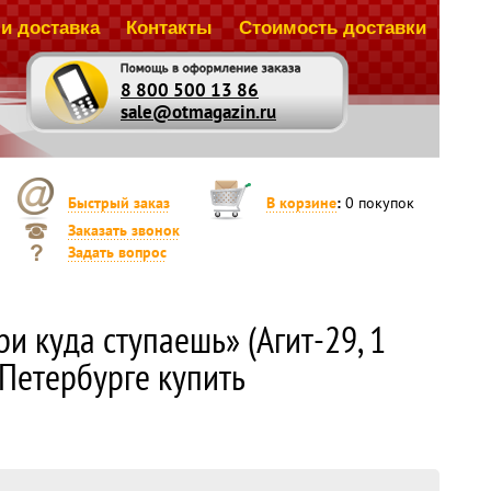
и доставка
Контакты
Стоимость доставки
8 800 500 13 86
sale@otmagazin.ru
Быстрый заказ
В корзине
:
0
покупок
Заказать звонок
Задать вопрос
и куда ступаешь» (Агит-29, 1
-Петербурге купить