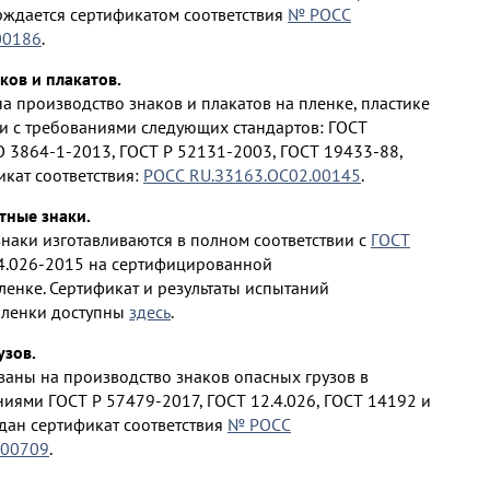
ерждается сертификатом соответствия
№ РОСС
00186
.
ков и плакатов.
 производство знаков и плакатов на пленке, пластике
ии с требованиями следующих стандартов: ГОСТ
O 3864-1-2013, ГОСТ Р 52131-2003, ГОСТ 19433-88,
икат соответствия:
РОСС RU.З3163.ОС02.00145
.
ные знаки.
аки изготавливаются в полном соответствии с
ГОСТ
4.026-2015 на сертифицированной
енке. Сертификат и результаты испытаний
ленки доступны
здесь
.
узов.
аны на производство знаков опасных грузов в
ниями ГОСТ Р 57479-2017, ГОСТ 12.4.026, ГОСТ 14192 и
ыдан сертификат соответствия
№ РОСС
.00709
.