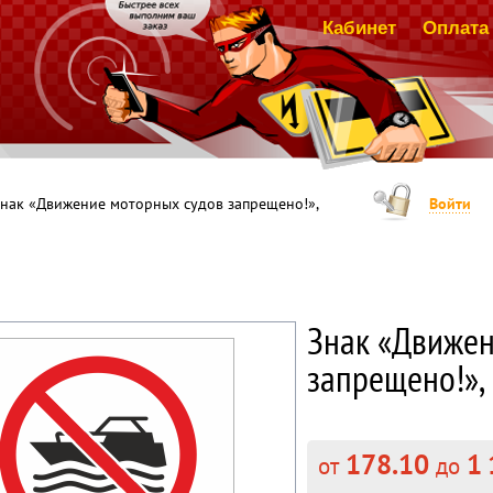
Кабинет
Оплата 
нак «Движение моторных судов запрещено!»,
Войти
Знак «Движен
запрещено!»,
178.10
1 
от
до