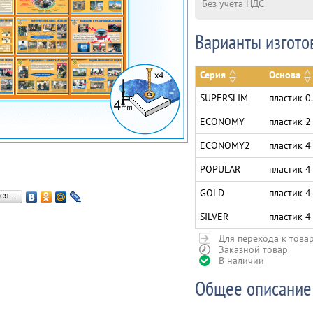
Без учета НДС
Варианты изгото
Серия
Основа
SUPERSLIM
пластик 0
ECONOMY
пластик 2
ECONOMY2
пластик 4
POPULAR
пластик 4
GOLD
пластик 4
ься…
SILVER
пластик 4
Для перехода к това
Заказной товар
В наличии
Общее описание