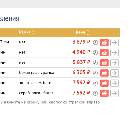
вления
Рамка
цена
3 679 ₽
.3 мм
нет
4 940 ₽
 мм
нет
5 837 ₽
 мм
нет
6 305 ₽
 мм
белая пласт. рамка
7 592 ₽
 мм
золот. алюм. багет
7 592 ₽
 мм
сереб. алюм. багет
ру нажмите на строку или кнопку со стрелкой вправо