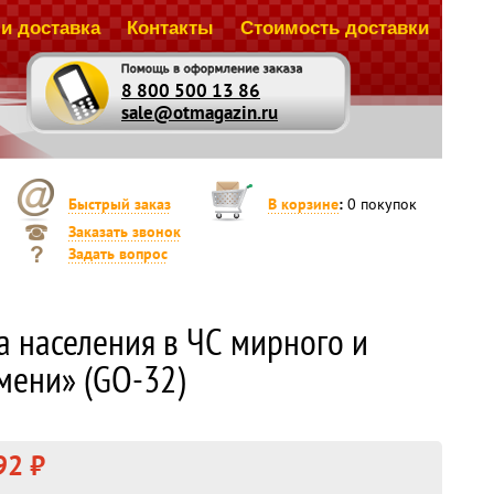
и доставка
Контакты
Стоимость доставки
8 800 500 13 86
sale@otmagazin.ru
Быстрый заказ
В корзине
:
0
покупок
Заказать звонок
Задать вопрос
а населения в ЧС мирного и
мени» (GO-32)
92 ₽