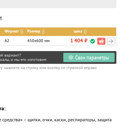
и
Формат
Размер
цена
1 404 ₽
А2
450х600 мм
ый вариант?
Свои параметры
иалы, и мы его изготовим
ру нажмите на строку или кнопку со стрелкой вправо
та:
средства» – щитки, очки, каски, респираторы, защита