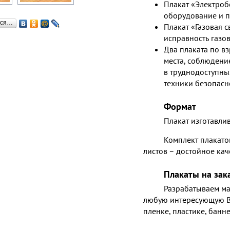
Плакат «Электроб
оборудование и 
ься…
Плакат «Газовая с
исправность газо
Два плаката по в
места, соблюдение
в труднодоступны
техники безопасн
Формат
Плакат изготавли
Комплект плакато
листов – достойное ка
Плакаты на зак
Разрабатываем ма
любую интересующую Ва
пленке, пластике, банн