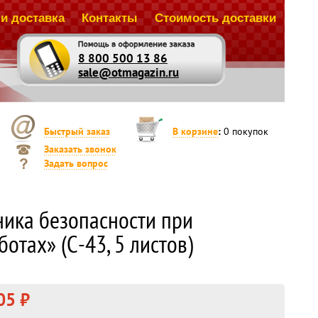
и доставка
Контакты
Стоимость доставки
8 800 500 13 86
sale@otmagazin.ru
Быстрый заказ
В корзине
:
0
покупок
Заказать звонок
Задать вопрос
ника безопасности при
отах» (С-43, 5 листов)
05 ₽