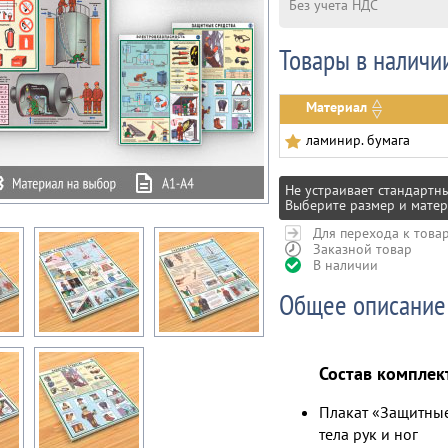
Без учета НДС
Товары в наличи
Материал
ламинир. бумага
Не устраивает стандартн
Выберите размер и матер
Для перехода к това
Заказной товар
В наличии
Общее описание
Состав комплек
Плакат «Защитные 
тела рук и ног