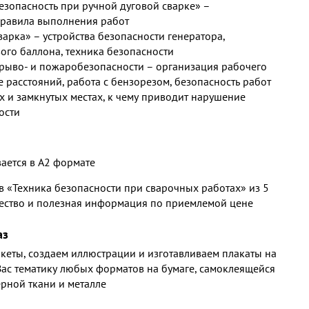
езопасность при ручной дуговой сварке» –
правила выполнения работ
варка» – устройства безопасности генератора,
вого баллона, техника безопасности
зрыво- и пожаробезопасности – организация рабочего
 расстояний, работа с бензорезом, безопасность работ
х и замкнутых местах, к чему приводит нарушение
ости
вается в А2 формате
в «Техника безопасности при сварочных работах» из 5
чество и полезная информация по приемлемой цене
аз
кеты, создаем иллюстрации и изготавливаем плакаты на
с тематику любых форматов на бумаге, самоклеящейся
ерной ткани и металле