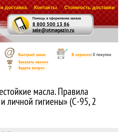
и доставка
Контакты
Стоимость доставки
8 800 500 13 86
sale@otmagazin.ru
Быстрый заказ
В корзине
:
0
покупок
Заказать звонок
Задать вопрос
естойкие масла. Правила
и личной гигиены» (С-95, 2