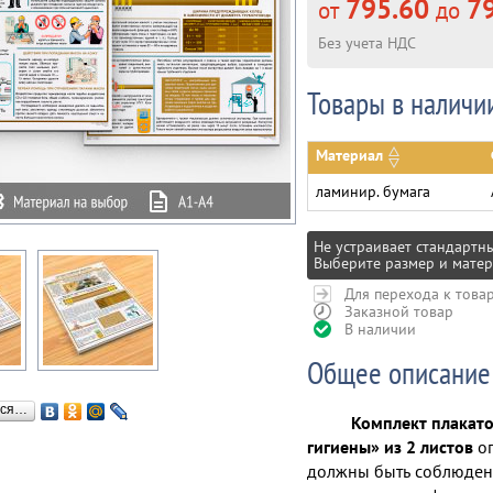
795.60
79
от
до
Без учета НДС
Товары в наличи
Материал
ламинир. бумага
Не устраивает стандартн
Выберите размер и матер
Для перехода к това
Заказной товар
В наличии
Общее описание
ься…
Комплект плакато
гигиены» из 2 листов
оп
должны быть соблюдены