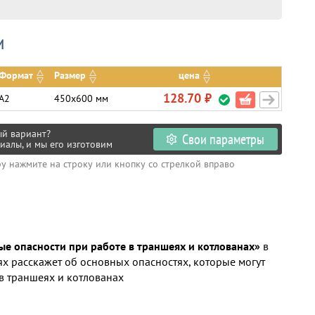
и
Формат
Размер
цена
128.70 ₽
А2
450х600 мм
ый вариант?
Свои параметры
иалы, и мы его изготовим
ру нажмите на строку или кнопку со стрелкой вправо
е опасности при работе в траншеях и котлованах»
в
х расскажет об основных опасностях, которые могут
в траншеях и котлованах