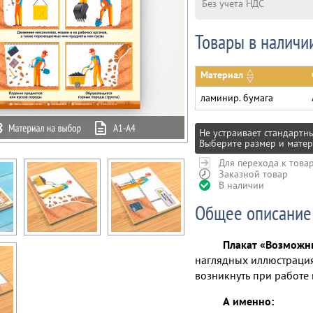
Без учета НДС
Товары в наличи
Материал
ламинир. бумага
Не устраивает стандартн
Выберите размер и матер
Для перехода к това
Заказной товар
В наличии
Общее описание
Плакат «Возможны
наглядных иллюстрация
возникнуть при работе 
А именно: