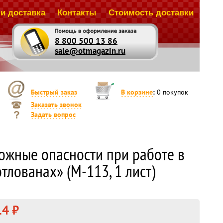
и доставка
Контакты
Стоимость доставки
8 800 500 13 86
sale@otmagazin.ru
Быстрый заказ
В корзине
:
0
покупок
Заказать звонок
Задать вопрос
ожные опасности при работе в
тлованах» (М-113, 1 лист)
4 ₽