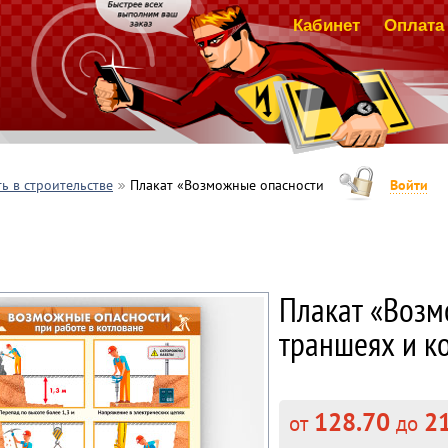
Кабинет
Оплата 
ь в строительстве
Плакат «Возможные опасности
Войти
Плакат «Возм
траншеях и ко
128.70
21
от
до