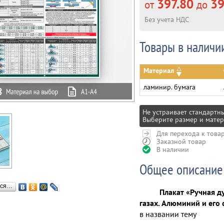
397.80
39
от
до
Без учета НДС
Товары в наличи
Материал
ламинир. бумага
Не устраивает стандартн
Выберите размер и матер
Для перехода к това
Заказной товар
В наличии
Общее описание
ься…
Плакат «Ручная д
газах. Алюминий и его
в названии тему