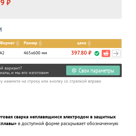
9 ₽
и
Формат
Размер
цена
397.80 ₽
А2
465х600 мм
ый вариант?
Свои параметры
иалы, и мы его изготовим
ру нажмите на строку или кнопку со стрелкой вправо
уговая сварка неплавящимся электродом в защитных
 сплавы»
в доступной форме раскрывает обозначенную