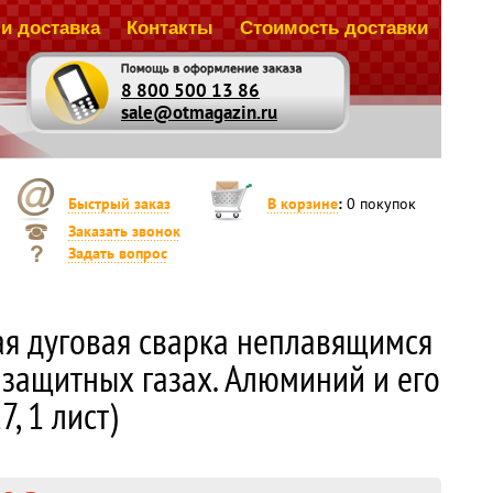
и доставка
Контакты
Стоимость доставки
8 800 500 13 86
sale@otmagazin.ru
Быстрый заказ
В корзине
:
0
покупок
Заказать звонок
Задать вопрос
ая дуговая сварка неплавящимся
 защитных газах. Алюминий и его
, 1 лист)