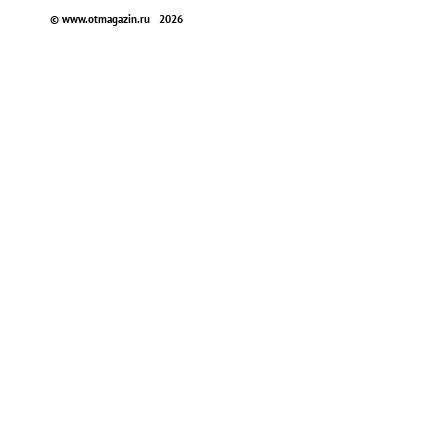
© www.otmagazin.ru 2026